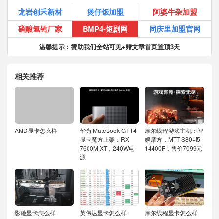
龙岩创禾新材
煲仔饭加盟
阿婆牛杂加盟
磷酸氢锆厂家
BMP4-短剧网
同庆里加盟官网
温馨提示：赞助我们全站可见+赠文章首页置顶3天
相关推荐
AMD显卡怎么样
华为 MateBook GT 14
摩尔线程游戏主机：智
显卡魔方上架：RX
娱摩方，MTT S80+i5-
7600M XT，240W电
14400F，售价7099元
源
影驰显卡怎么样
英伟达显卡怎么样
摩尔线程显卡怎么样