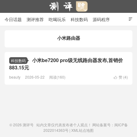
今日话题
测评推荐
吃喝玩乐
科技数码
源码程序

行业产品
在线投稿
隐私政策
小米路由器
测评号
小米be7200 pro级无线路由器发布,首销价
科技数码
883.15元
beauty
2026-05-22
阅读(160)
赞 (
4
)

© 2026
测评号
站内文章仅代表发布者个人观点！ 网站备案号：
闽ICP备
2022014363号
|
XML站点地图