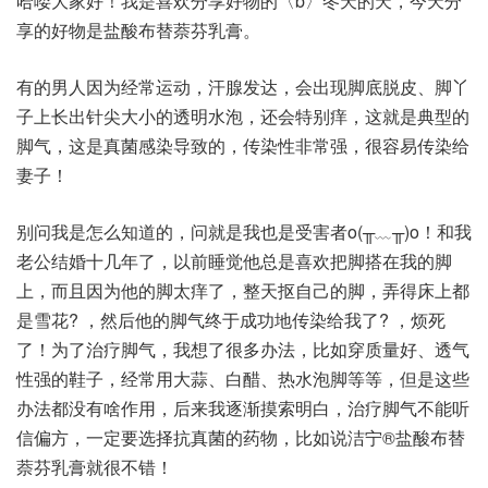
哈喽大家好！我是喜欢分享好物的〈b〉冬天的天，今天分
享的好物是盐酸布替萘芬乳膏。
有的男人因为经常运动，汗腺发达，会出现脚底脱皮、脚丫
子上长出针尖大小的透明水泡，还会特别痒，这就是典型的
脚气，这是真菌感染导致的，传染性非常强，很容易传染给
妻子！
别问我是怎么知道的，问就是我也是受害者o(╥﹏╥)o！和我
老公结婚十几年了，以前睡觉他总是喜欢把脚搭在我的脚
上，而且因为他的脚太痒了，整天抠自己的脚，弄得床上都
是雪花? ，然后他的脚气终于成功地传染给我了? ，烦死
了！为了治疗脚气，我想了很多办法，比如穿质量好、透气
性强的鞋子，经常用大蒜、白醋、热水泡脚等等，但是这些
办法都没有啥作用，后来我逐渐摸索明白，治疗脚气不能听
信偏方，一定要选择抗真菌的药物，比如说洁宁®盐酸布替
萘芬乳膏就很不错！