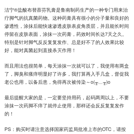
洁宁®盐酸布替萘芬乳膏是鲁南制药生产的一种专门用来治
疗脚气的抗真菌药物。这种药膏具有很小的分子量和良好的
渗透性，涂抹后能快速渗透皮肤表皮角质层，并且能长时间
停留在皮肤表面，涂抹一次药膏，药效时间长达7天之久。
特别是针对脚气反反复复发作、总是好不了的人效果比较
好，能对真菌起到直接杀灭作用！
而且用法也很简单，每天涂抹一次就可以了，我使用有两盒
了，脚臭和瘙痒明显好了许多，我打算再入手几盒，督促我
老公也用，以备后患，免得再次被传染～o(╥﹏╥)o
最后提醒大家的是，一定要坚持用药，起码两周以上，不要
涂抹一次药脚不痒了就停止使用，那样还会反反复复发作
的！
PS：购买时请注意选择国家药监局批准上市的OTC，请按