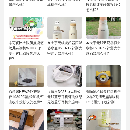
器怎么样?
耳机怎么样?
投影机评测峰米投影仪
怎么样?
㊙️可优比大眼萌点读笔
🌟大宇无线调奶器恒温
🔥大宇无线调奶器恒温
幼儿点读机W1008评
热水壶DY-TN17评测大
水杯DY-TN17评测大宇
测可优比点读笔怎么
宇调奶器怎么样?
调奶器怎么样?
样?
💞极米NEWZ6X投影
🥉倍思D02Pro头戴式
💯喵喵机错题打印机怎
仪1080P智能投影机评
无线蓝牙耳机评测倍思
么样?高清无墨喵喵机
测极米投影仪怎么样?
无线蓝牙耳机怎么样?
P2错题打印机评测