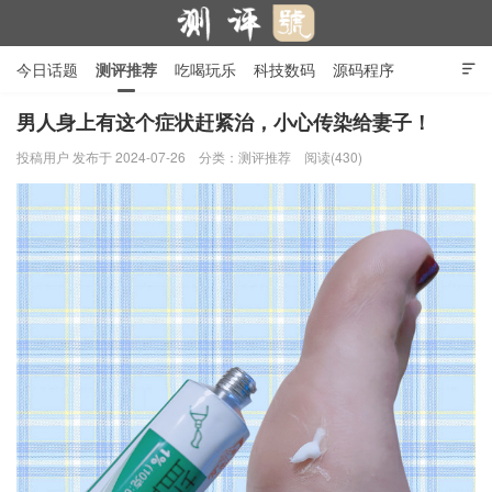
今日话题
测评推荐
吃喝玩乐
科技数码
源码程序

行业产品
在线投稿
隐私政策
男人身上有这个症状赶紧治，小心传染给妻子！
投稿用户
发布于 2024-07-26
分类：
测评推荐
阅读(430)
测评号