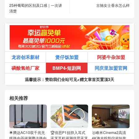
25种葡萄的区别及口感｜一次讲
古驰女士香水怎么样
清楚
龙岩创禾新材
煲仔饭加盟
阿婆牛杂加盟
磷酸氢锆厂家
BMP4-短剧网
同庆里加盟官网
温馨提示：赞助我们全站可见+赠文章首页置顶3天
相关推荐
🌟腾达AC10双千兆无
🏆倍思P1挂脖入耳式
🥇峰米Cinema2高清
线路由器评测腾达路由
蓝牙耳机评测倍思蓝牙
4K激光投影仪超短焦