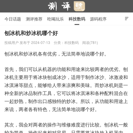
今日话题
测评推荐
吃喝玩乐
科技数码
源码程序

行业产品
在线投稿
隐私政策
刨冰机和炒冰机哪个好
投稿用户
发布于 2024-07-13
分类：
科技数码
阅读(781)
测评号
刨冰机和炒冰机各有优劣，无法简单地说哪个好。
首先，我们可以从机器的功能和用途来比较两者的优劣。刨
冰机主要用于将冰块刨成冰沙，适用于制作冰沙、冰激凌和
冰淇淋等甜点，能够给人带来凉爽和美味。而炒冰机则是一
种全新的冰品制作工具，它可以将冰淇淋和各种配料混合在
一起炒熟，制作出口感独特的炒冰。所以，从功能和用途上
来说，两者各有特色，无法简单地说哪个好。
其次，我会对两者的操作与维修难度进行比较。刨冰机一般
较为简单，操作起来相对容易，只需要将冰块放入机器内