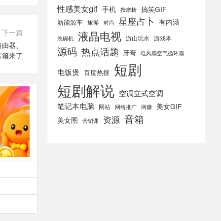
性感美女gif
手机
搞笑GIF
按摩椅
星座占卜
有内涵
新能源车
旅游
时尚
下一篇
液晶电视
游山玩水
游戏本
洗碗机
路由器、
源码
热点话题
牙膏
电风扇空气循环扇
能音箱来了
短剧
电饭煲
百度热搜
短剧解说
空调立式空调
笔记本电脑
美女GIF
网站
网络推广
网赚
音箱
资源
美女图
营销课