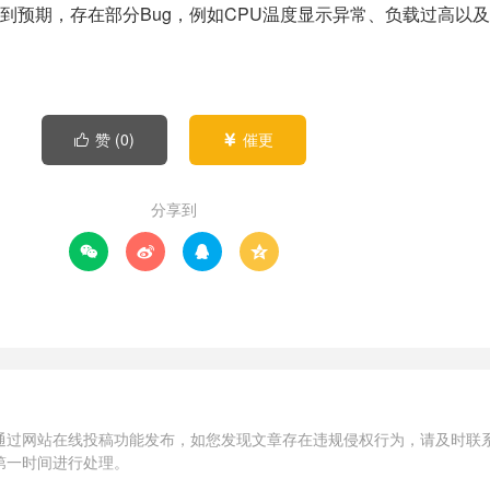
到预期，存在部分Bug，例如CPU温度显示异常、负载过高以
赞 (
0
)
催更


分享到




通过网站在线投稿功能发布，如您发现文章存在违规侵权行为，请及时联
第一时间进行处理。