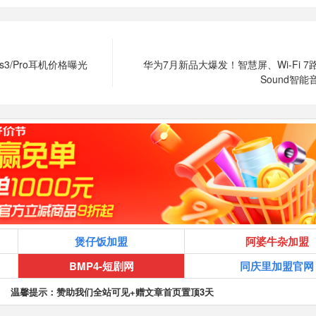
ds3/Pro耳机价格曝光
华为7月新品大爆发！智慧屏、Wi-Fi 7
Sound智
煲仔饭加盟
阿婆牛杂加盟
BMP4-短剧网
同庆里加盟官网
温馨提示：赞助我们全站可见+赠文章首页置顶3天