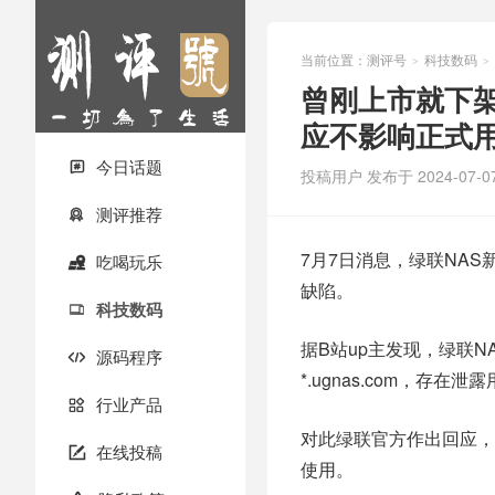
当前位置：
测评号
科技数码
>
>
曾刚上市就下架
应不影响正式
今日话题

投稿用户
发布于 2024-07-0
测评推荐

7月7日消息，绿联NA
吃喝玩乐

缺陷。
科技数码

据B站up主发现，绿联NA
源码程序

*.ugnas.com，存
行业产品

对此绿联官方作出回应，
在线投稿

使用。