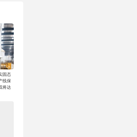
实固态
产线保
或将达