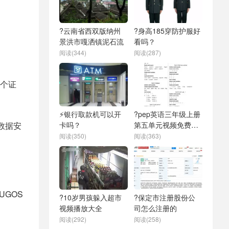
?云南省西双版纳州
?身高185穿防护服好
景洪市嘎洒镇泥石流
看吗？
阅读(344)
阅读(287)
个证
⚡银行取款机可以开
?pep英语三年级上册
数据安
卡吗？
第五单元视频免费下
载
阅读(350)
阅读(363)
UGOS
?10岁男孩躲入超市
?保定市注册股份公
视频播放大全
司怎么注册的
阅读(292)
阅读(258)