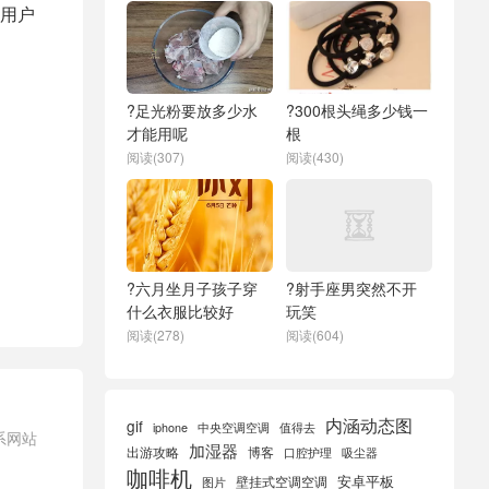
及用户
?足光粉要放多少水
?300根头绳多少钱一
才能用呢
根
阅读(307)
阅读(430)
?六月坐月子孩子穿
?射手座男突然不开
什么衣服比较好
玩笑
阅读(278)
阅读(604)
内涵动态图
gif
iphone
中央空调空调
值得去
系网站
加湿器
出游攻略
博客
口腔护理
吸尘器
咖啡机
安卓平板
壁挂式空调空调
图片