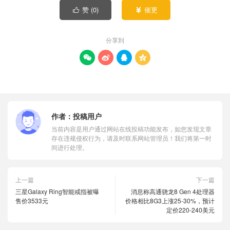
赞 (
0
)
催更


分享到




作者：
投稿用户
当前内容是用户通过网站在线投稿功能发布，如您发现文章
存在违规侵权行为，请及时联系网站管理员！我们将第一时
间进行处理。
上一篇
下一篇
三星Galaxy Ring智能戒指被曝
消息称高通骁龙8 Gen 4处理器
售价3533元
价格相比8G3上涨25-30%，预计
定价220-240美元