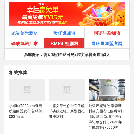
龙岩创禾新材
煲仔饭加盟
阿婆牛杂加盟
磷酸氢锆厂家
BMP4-短剧网
同庆里加盟官网
温馨提示：赞助我们全站可见+赠文章首页置顶3天
相关推荐
小米be7200 pro级无
一篇文章带你全面了解
吨级产能释放 瑞森新
线路由器发布,首销价
「磷酸锆锂」新型固态
材夯实固态电解质材料
883.15元
电池材料
供应能力
新增产线保
障订单交付，2030年
产能或将达5000吨