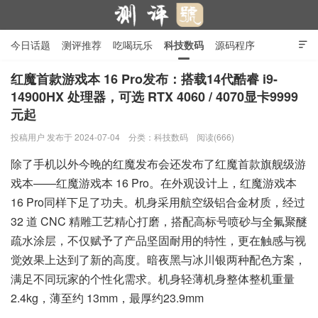
今日话题
测评推荐
吃喝玩乐
科技数码
源码程序

行业产品
在线投稿
隐私政策
红魔首款游戏本 16 Pro发布：搭载14代酷睿 i9-
14900HX 处理器，可选 RTX 4060 / 4070显卡9999
元起
测评号
投稿用户
发布于 2024-07-04
分类：
科技数码
阅读(666)
除了手机以外今晚的红魔发布会还发布了红魔首款旗舰级游
戏本——红魔游戏本 16 Pro。在外观设计上，红魔游戏本
16 Pro同样下足了功夫。机身采用航空级铝合金材质，经过
32 道 CNC 精雕工艺精心打磨，搭配高标号喷砂与全氟聚醚
疏水涂层，不仅赋予了产品坚固耐用的特性，更在触感与视
觉效果上达到了新的高度。暗夜黑与冰川银两种配色方案，
满足不同玩家的个性化需求。机身轻薄
机身整体整机重量
2.4kg，薄至约 13mm，最厚约23.9mm