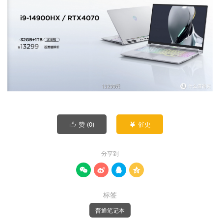
赞 (
0
)
催更


分享到




标签
普通笔记本