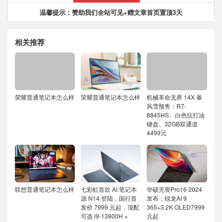
温馨提示：赞助我们全站可见+赠文章首页置顶3天
相关推荐
荣耀普通笔记本怎么样
荣耀普通笔记本怎么样
机械革命无界 14X 暴
风雪预售：R7-
8845HS、白色抗打油
键盘、32GB双通道
4499元
联想普通笔记本怎么样
七彩虹首款 AI 笔记本
华硕无畏Pro16 2024
源 N14 登陆，国行首
发布：锐龙AI 9
发价 7999 元起，顶配
365+3.2K OLED7999
可选 i9-13900H +
元起