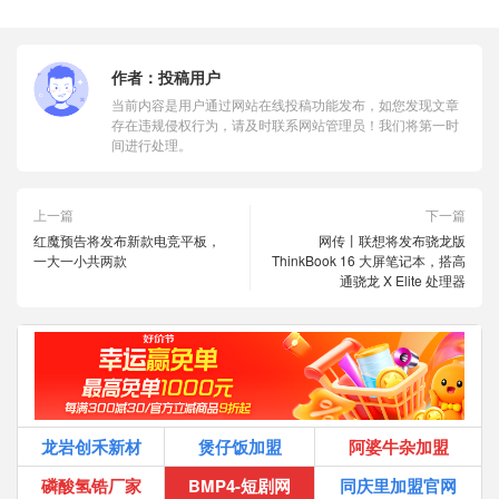
作者：
投稿用户
当前内容是用户通过网站在线投稿功能发布，如您发现文章
存在违规侵权行为，请及时联系网站管理员！我们将第一时
间进行处理。
上一篇
下一篇
红魔预告将发布新款电竞平板，
网传丨联想将发布骁龙版
一大一小共两款
ThinkBook 16 大屏笔记本，搭高
通骁龙 X Elite 处理器
龙岩创禾新材
煲仔饭加盟
阿婆牛杂加盟
磷酸氢锆厂家
BMP4-短剧网
同庆里加盟官网