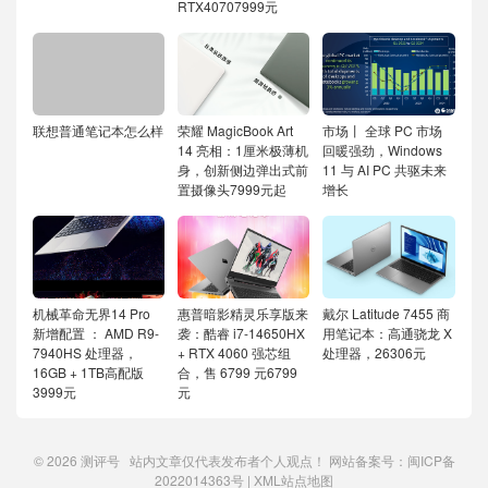
RTX40707999元
联想普通笔记本怎么样
荣耀 MagicBook Art
市场丨 全球 PC 市场
14 亮相：1厘米极薄机
回暖强劲，Windows
身，创新侧边弹出式前
11 与 AI PC 共驱未来
置摄像头7999元起
增长
机械革命无界14 Pro
惠普暗影精灵乐享版来
戴尔 Latitude 7455 商
新增配置 ： AMD R9-
袭：酷睿 i7-14650HX
用笔记本：高通骁龙 X
7940HS 处理器，
+ RTX 4060 强芯组
处理器，26306元
16GB + 1TB高配版
合，售 6799 元6799
3999元
元
© 2026
测评号
站内文章仅代表发布者个人观点！ 网站备案号：
闽ICP备
2022014363号
|
XML站点地图