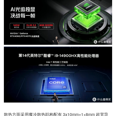
散热方面采用魔冷散热职构配有 3x10mm+1×8mm 超宽导