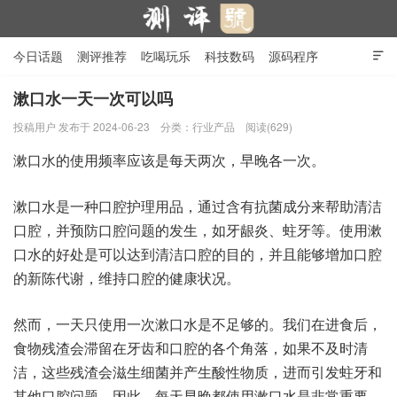
今日话题
测评推荐
吃喝玩乐
科技数码
源码程序

行业产品
在线投稿
隐私政策
漱口水一天一次可以吗
投稿用户
发布于 2024-06-23
分类：
行业产品
阅读(629)
测评号
漱口水的使用频率应该是每天两次，早晚各一次。
漱口水是一种口腔护理用品，通过含有抗菌成分来帮助清洁
口腔，并预防口腔问题的发生，如牙龈炎、蛀牙等。使用漱
口水的好处是可以达到清洁口腔的目的，并且能够增加口腔
的新陈代谢，维持口腔的健康状况。
然而，一天只使用一次漱口水是不足够的。我们在进食后，
食物残渣会滞留在牙齿和口腔的各个角落，如果不及时清
洁，这些残渣会滋生细菌并产生酸性物质，进而引发蛀牙和
其他口腔问题。因此，每天早晚都使用漱口水是非常重要