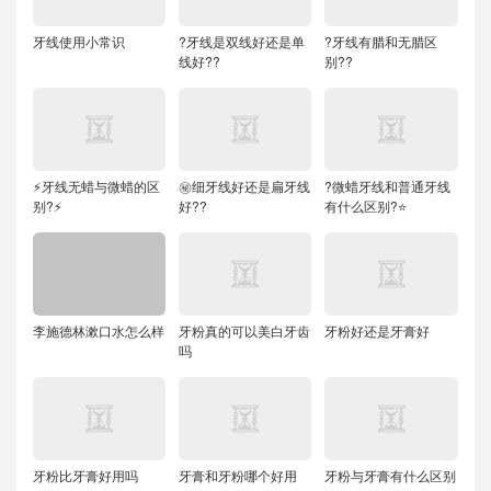
牙线使用小常识
?牙线是双线好还是单
?牙线有腊和无腊区
线好??
别??
⚡牙线无蜡与微蜡的区
㊙️细牙线好还是扁牙线
?微蜡牙线和普通牙线
别?⚡
好??
有什么区别?⭐
李施德林漱口水怎么样
牙粉真的可以美白牙齿
牙粉好还是牙膏好
吗
牙粉比牙膏好用吗
牙膏和牙粉哪个好用
牙粉与牙膏有什么区别