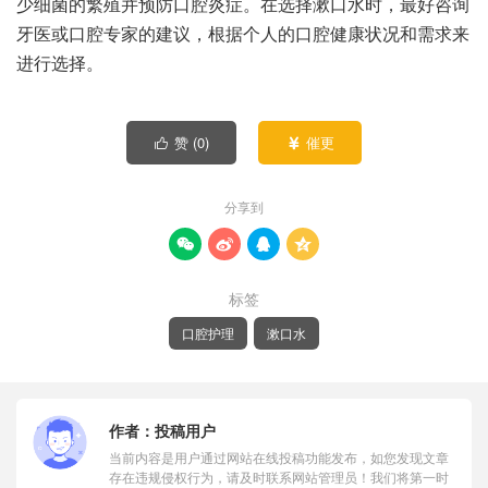
少细菌的繁殖并预防口腔炎症。在选择漱口水时，最好咨询
牙医或口腔专家的建议，根据个人的口腔健康状况和需求来
进行选择。
赞 (
0
)
催更


分享到




标签
口腔护理
漱口水
作者：
投稿用户
当前内容是用户通过网站在线投稿功能发布，如您发现文章
存在违规侵权行为，请及时联系网站管理员！我们将第一时