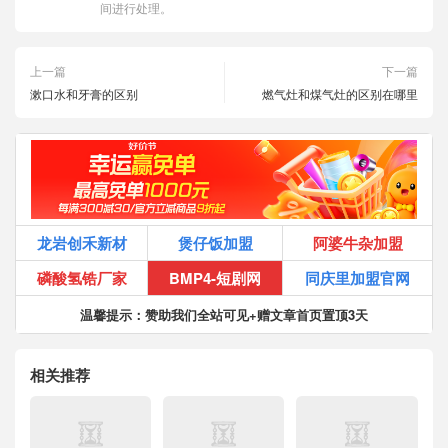
间进行处理。
上一篇
下一篇
漱口水和牙膏的区别
燃气灶和煤气灶的区别在哪里
龙岩创禾新材
煲仔饭加盟
阿婆牛杂加盟
磷酸氢锆厂家
BMP4-短剧网
同庆里加盟官网
温馨提示：赞助我们全站可见+赠文章首页置顶3天
相关推荐