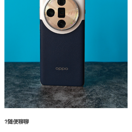
?随便聊聊