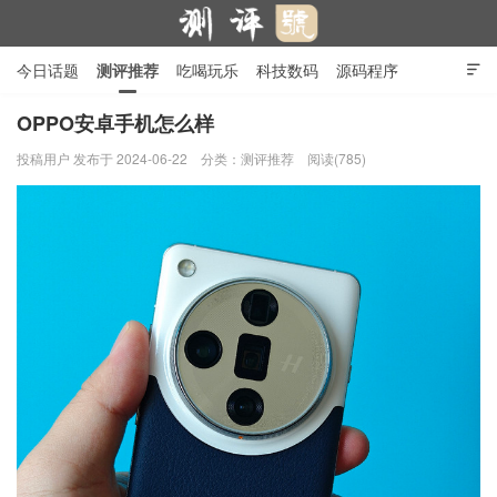
今日话题
测评推荐
吃喝玩乐
科技数码
源码程序

行业产品
在线投稿
隐私政策
OPPO安卓手机怎么样
投稿用户
发布于 2024-06-22
分类：
测评推荐
阅读(785)
测评号