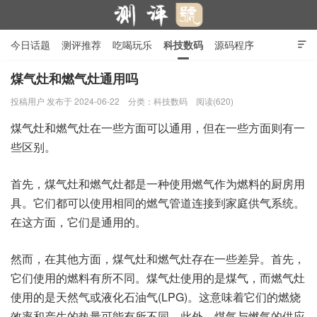
今日话题
测评推荐
吃喝玩乐
科技数码
源码程序

行业产品
在线投稿
隐私政策
煤气灶和燃气灶通用吗
投稿用户
发布于 2024-06-22
分类：
科技数码
阅读(620)
测评号
煤气灶和燃气灶在一些方面可以通用，但在一些方面则有一
些区别。
首先，煤气灶和燃气灶都是一种使用燃气作为燃料的厨房用
具。它们都可以使用相同的燃气管道连接到家庭供气系统。
在这方面，它们是通用的。
然而，在其他方面，煤气灶和燃气灶存在一些差异。首先，
它们使用的燃料有所不同。煤气灶使用的是煤气，而燃气灶
使用的是天然气或液化石油气(LPG)。这意味着它们的燃烧
效率和产生的热量可能有所不同。此外，煤气与燃气的供应