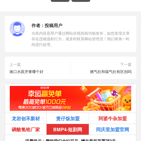
作者：
投稿用户
当前内容是用户通过网站在线投稿功能发布，如您发现文章
存在违规侵权行为，请及时联系网站管理员！我们将第一时
间进行处理。
上一篇
下一篇
漱口水跟牙膏哪个好
燃气灶和煤气灶有区别吗
龙岩创禾新材
煲仔饭加盟
阿婆牛杂加盟
磷酸氢锆厂家
BMP4-短剧网
同庆里加盟官网
温馨提示：赞助我们全站可见+赠文章首页置顶3天