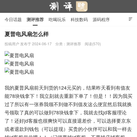
今日话题
测评推荐
吃喝玩乐
科技数码
源码程序

行业产品
在线投稿
隐私政策
夏普电风扇怎么样
投稿用户
发布于 2024-06-17
分类：
测评推荐
阅读(570)
测评号
我的夏普风扇前天到货的124元买的，结果昨天看到有值友
能78块钱拿下！我立刻就去重新下单了！但是！！因为我买
过了所以有一张券我领不到做不到值友这么便宜然后我就换
号领取了真的可以做到78块钱拿下，我就去找jd客服理论
了！还好jd客服也很爽快可以直接退差价，可以选择要京东
或者退款到钱包（可以提现）买贵的小伙伴可以和我一样去