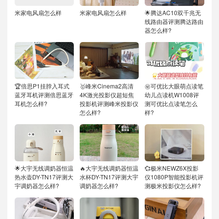
米家电风扇怎么样
米家电风扇怎么样
🌟腾达AC10双千兆无
线路由器评测腾达路由
器怎么样?
🏆倍思P1挂脖入耳式
🥇峰米Cinema2高清
㊙️可优比大眼萌点读笔
蓝牙耳机评测倍思蓝牙
4K激光投影仪超短焦
幼儿点读机W1008评
耳机怎么样?
投影机评测峰米投影仪
测可优比点读笔怎么
怎么样?
样?
🌟大宇无线调奶器恒温
🔥大宇无线调奶器恒温
💞极米NEWZ6X投影
热水壶DY-TN17评测大
水杯DY-TN17评测大宇
仪1080P智能投影机评
宇调奶器怎么样?
调奶器怎么样?
测极米投影仪怎么样?