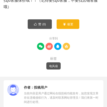
找jd客服保价哦！！（记得要找jd客服，不要找店铺客服
哦）
赞 (
0
)
催更


分享到




标签
电风扇
作者：
投稿用户
当前内容是用户通过网站在线投稿功能发布，如您发现文章
存在违规侵权行为，请及时联系网站管理员！我们将第一时
间进行处理。