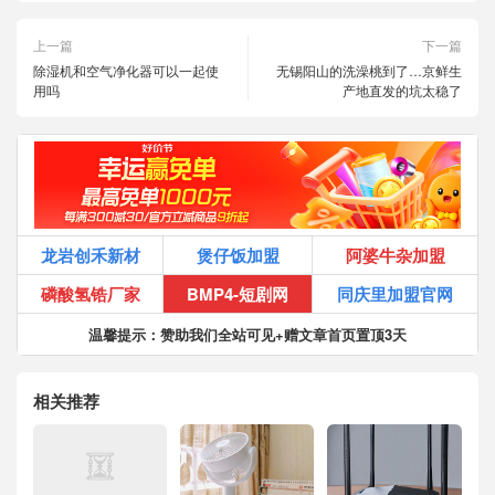
上一篇
下一篇
除湿机和空气净化器可以一起使
无锡阳山的洗澡桃到了…京鲜生
用吗
产地直发的坑太稳了
龙岩创禾新材
煲仔饭加盟
阿婆牛杂加盟
磷酸氢锆厂家
BMP4-短剧网
同庆里加盟官网
温馨提示：赞助我们全站可见+赠文章首页置顶3天
相关推荐