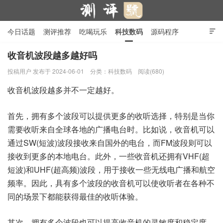
今日话题
测评推荐
吃喝玩乐
科技数码
源码程序

行业产品
在线投稿
隐私政策
收音机波段越多越好吗
投稿用户
发布于 2024-06-01
分类：
科技数码
阅读(680)
测评号
收音机波段越多并不一定越好。
首先，拥有多个波段可以提供更多的收听选择，特别是当你
需要收听来自全球各地的广播电台时。比如说，收音机可以
通过SW(短波)波段接收来自国外的电台，而FM波段则可以
接收到更多的本地电台。此外，一些收音机还拥有VHF(超
短波)和UHF(超高频)波段，用于接收一些无线电广播和航空
频率。因此，具有多个波段的收音机可以使收听者在各种不
同的场景下都能获得最佳的收听体验。
其次，拥有多个波段也可以提高收音机的灵敏度和稳定度。