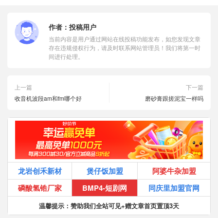
作者：
投稿用户
当前内容是用户通过网站在线投稿功能发布，如您发现文章
存在违规侵权行为，请及时联系网站管理员！我们将第一时
间进行处理。
上一篇
下一篇
收音机波段am和fm哪个好
磨砂膏跟搓泥宝一样吗
龙岩创禾新材
煲仔饭加盟
阿婆牛杂加盟
磷酸氢锆厂家
BMP4-短剧网
同庆里加盟官网
温馨提示：赞助我们全站可见+赠文章首页置顶3天