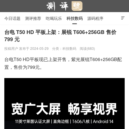
今日话题
测评推荐
吃喝玩乐
科技数码
源码程序

行业产品
在线投稿
隐私政策
台电 T50 HD 平板上架：展锐 T606+256GB 售价
799 元
测评号
投稿用户
发布于 2024-05-29
分类：
科技数码
阅读(683)
台电T50 HD平板现已上架开售，紫光展锐T606+256GB配
置，售价为799元。