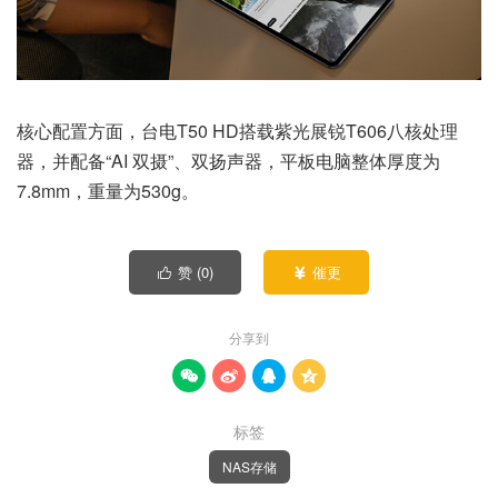
核心配置方面，台电T50 HD搭载紫光展锐T606八核处理
器，并配备“AI 双摄”、双扬声器，平板电脑整体厚度为
7.8mm，重量为530g。
赞 (
0
)
催更


分享到




标签
NAS存储