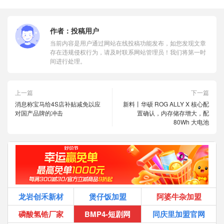
作者：
投稿用户
当前内容是用户通过网站在线投稿功能发布，如您发现文章
存在违规侵权行为，请及时联系网站管理员！我们将第一时
间进行处理。
上一篇
下一篇
消息称宝马给4S店补贴减免以应
新料丨华硕 ROG ALLY X 核心配
对国产品牌的冲击
置确认，内存储存增大，配
80Wh 大电池
龙岩创禾新材
煲仔饭加盟
阿婆牛杂加盟
磷酸氢锆厂家
BMP4-短剧网
同庆里加盟官网