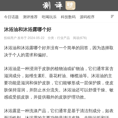
今日话题
测评推荐
吃喝玩乐
科技数码
源码程序

行业产品
在线投稿
隐私政策
沐浴油和沐浴露哪个好
投稿用户
发布于 2024-05-22
分类：
行业产品
阅读(676)
测评号
沐浴油和沐浴露哪个好并没有一个简单的回答，因为选择取
决于个人的需求和偏好。
沐浴油是一种浸润于皮肤的植物油或矿物油，它们通常富含
滋润成分，如维生素E、葵花籽油、橄榄油等。沐浴油的主
要功能是滋润和保护皮肤，它们能够形成一层保护膜，使皮
肤保持湿润，并防止水分流失。沐浴油还可以舒缓干燥、敏
感或受损皮肤，并提供额外的皮肤护理功效。
沐浴露是一种洗涤产品，它们通常是基于清洁剂成分，如表
面活性剂。沐浴露的主要功能是清洁皮肤，去除污垢和汗