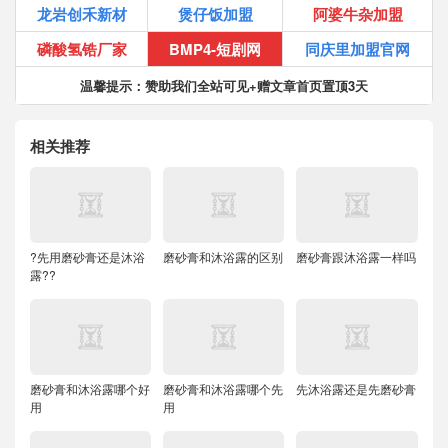
龙岩创禾新材
煲仔饭加盟
阿婆牛杂加盟
磷酸氢锆厂家
BMP4-短剧网
同庆里加盟官网
温馨提示：赞助我们全站可见+赠文章首页置顶3天
相关推荐
?先用磨砂膏还是沐浴
磨砂膏和沐浴露的区别
磨砂膏跟沐浴露一样吗
露??
磨砂膏和沐浴露哪个好
磨砂膏和沐浴露哪个先
先沐浴露还是先磨砂膏
用
用