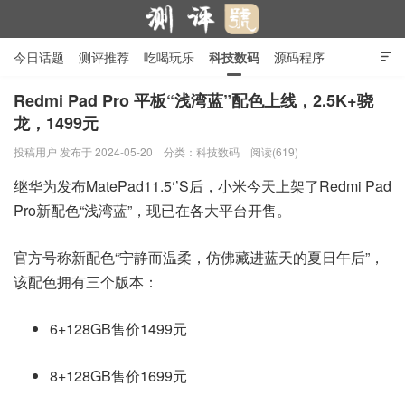
今日话题
测评推荐
吃喝玩乐
科技数码
源码程序

行业产品
在线投稿
隐私政策
Redmi Pad Pro 平板“浅湾蓝”配色上线，2.5K+骁
龙，1499元
测评号
投稿用户
发布于 2024-05-20
分类：
科技数码
阅读(619)
继华为发布MatePad11.5‘’S后，小米今天上架了
Redmi Pad
Pro新配色“浅湾蓝”，现已在各大平台开售。
官方号称新配色“宁静而温柔，仿佛藏进蓝天的夏日午后”，
该配色拥有三个版本：
6+128GB售价1499元
8+128GB售价1699元