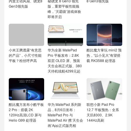
内置主动风扇、骁龙8
秘骁龙 8 Gen3 领先
8 Gen3领先版
Gen3领先版
版，重塑平板性能巅
峰，’灭霸级’游戏体验
即将开启
小米王腾透露“有意思
华为全新 MatePad
酷比魔方掌玩 mini2 预
的产品”，小尺寸性能
Pro 平板发布：2.8K
热，“以小见大”有望搭
平板？粉丝呼声高
双层 OLED 屏、预装
载 RK3588 处理器
天生会画正式版、380
天待机续航4299元起
酷比魔方发布小酷平板
华为 MatePad 系列新
联想小新 Pad Pro
2 Pro：搭载 2K
品，8月6日发布：
12.7 平板预热：全系
120Hz高清LCD 屏与
MatePad Pro 与
天玑8300、2.9K
Helio G99 处理器
MatePad Air 携’天生会
144Hz高刷
画’App正式版亮相