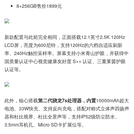
8+256GB售价1899元
新款配置与此前完全相同，正面搭载12.1英寸2.5K 120Hz
LCD屏，亮度为600尼特，支持120Hz的六档自适应刷新
率、240Hz触控采样率。屏幕支持小米青山护眼，并获得中
国质量认证中心视觉健康友好度 S++ 认证、三重莱茵护眼
认证等。
此外，核心搭载
第二代骁龙7s处理器，内置
10000mAh超大
电池、33W快充、支持反向充电，搭配对称式立体声四扬声
器和杜比视界、杜比全景声等，支持IP52级防尘防水、
3.5mm耳机孔、Micro SD卡扩展位等。