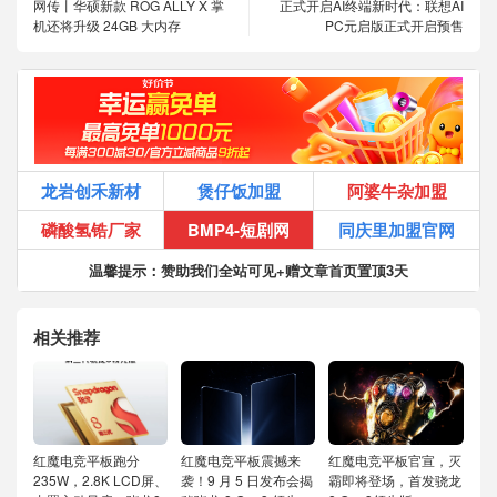
网传丨华硕新款 ROG ALLY X 掌
正式开启AI终端新时代：联想AI
机还将升级 24GB 大内存
PC元启版正式开启预售
龙岩创禾新材
煲仔饭加盟
阿婆牛杂加盟
磷酸氢锆厂家
BMP4-短剧网
同庆里加盟官网
温馨提示：赞助我们全站可见+赠文章首页置顶3天
相关推荐
红魔电竞平板跑分
红魔电竞平板震撼来
红魔电竞平板官宣，灭
235W，2.8K LCD屏、
袭！9 月 5 日发布会揭
霸即将登场，首发骁龙