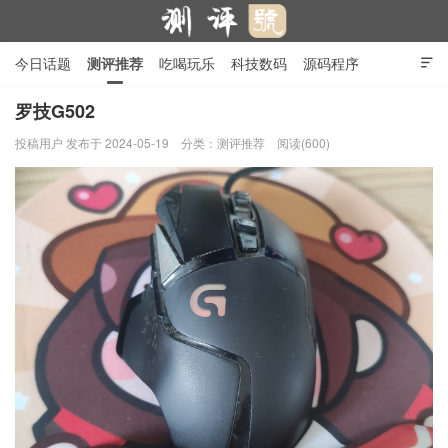
今日话题
测评推荐
吃喝玩乐
科技数码
源码程序

行业产品
在线投稿
隐私政策
罗技G502
投稿用户
发布于 2024-05-19
分类：
测评推荐
阅读(600)
测评号