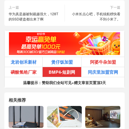
上一篇
下一篇
华为真是越被制裁越强大，128T
小米长点心吧，手机续航榜快看
的SSD硬盘都出来了啊
不到小米了。
龙岩创禾新材
煲仔饭加盟
阿婆牛杂加盟
磷酸氢锆厂家
BMP4-短剧网
同庆里加盟官网
温馨提示：赞助我们全站可见+赠文章首页置顶3天
相关推荐