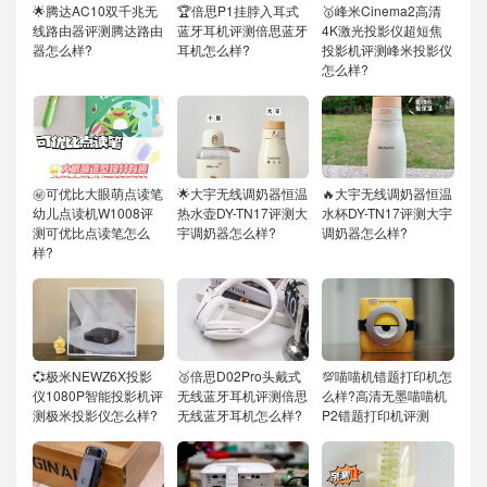
🌟腾达AC10双千兆无
🏆倍思P1挂脖入耳式
🥇峰米Cinema2高清
线路由器评测腾达路由
蓝牙耳机评测倍思蓝牙
4K激光投影仪超短焦
器怎么样?
耳机怎么样?
投影机评测峰米投影仪
怎么样?
㊙️可优比大眼萌点读笔
🌟大宇无线调奶器恒温
🔥大宇无线调奶器恒温
幼儿点读机W1008评
热水壶DY-TN17评测大
水杯DY-TN17评测大宇
测可优比点读笔怎么
宇调奶器怎么样?
调奶器怎么样?
样?
💞极米NEWZ6X投影
🥉倍思D02Pro头戴式
💯喵喵机错题打印机怎
仪1080P智能投影机评
无线蓝牙耳机评测倍思
么样?高清无墨喵喵机
测极米投影仪怎么样?
无线蓝牙耳机怎么样?
P2错题打印机评测