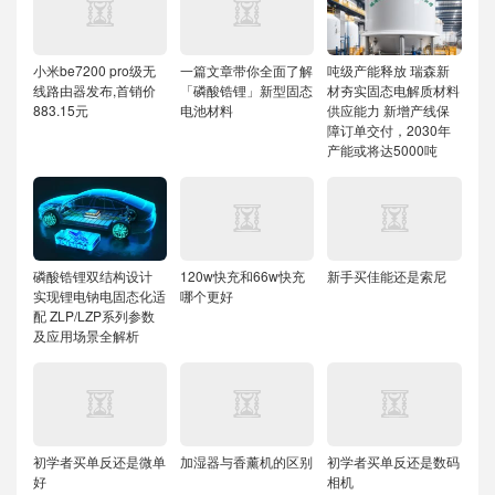
小米be7200 pro级无
一篇文章带你全面了解
吨级产能释放 瑞森新
线路由器发布,首销价
「磷酸锆锂」新型固态
材夯实固态电解质材料
883.15元
电池材料
供应能力
新增产线保
障订单交付，2030年
产能或将达5000吨
磷酸锆锂双结构设计
120w快充和66w快充
新手买佳能还是索尼
实现锂电钠电固态化适
哪个更好
配
ZLP/LZP系列参数
及应用场景全解析
初学者买单反还是微单
加湿器与香薰机的区别
初学者买单反还是数码
好
相机