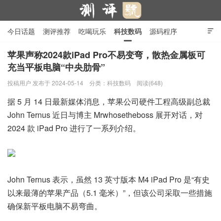
今日话题
测评推荐
吃喝玩乐
科技数码
源码程序

行业产品
在线投稿
隐私政策
苹果声称2024款iPad Pro不易变弯，散热金属板可
充当平板电脑“中央肋骨”
测评号
投稿用户
发布于 2024-05-14
分类：
科技数码
阅读(648)
据 5 月 14 日最新媒体消息，苹果公司硬件工程高级副总裁
John Ternus 近日与博主 Mrwhosetheboss 展开对话，对
2024 款 iPad Pro 进行了一系列介绍。
John Ternus 表示，虽然 13 英寸版本 M4 iPad Pro 是“有史
以来最薄的苹果产品（5.1 毫米）”，但该公司采取一些措施
确保新平板电脑不易弯曲。