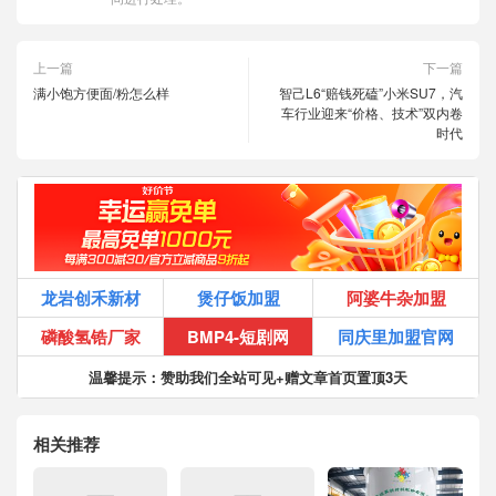
上一篇
下一篇
满小饱方便面/粉怎么样
智己L6“赔钱死磕”小米SU7，汽
车行业迎来“价格、技术”双内卷
时代
龙岩创禾新材
煲仔饭加盟
阿婆牛杂加盟
磷酸氢锆厂家
BMP4-短剧网
同庆里加盟官网
温馨提示：赞助我们全站可见+赠文章首页置顶3天
相关推荐