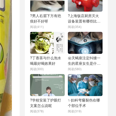
?男人右眉下方有疤
?上海饭店厨房灭火
痕好不好呀
设备装置有哪些比较
好
阅读(411)
阅读(354)
?丁香茶与什么泡水
㊙️天蝎座注定纠缠一
喝最好喝效果好
生的星座女生是什么
样的
阅读(300)
阅读(580)
?学校安装了护眼灯
✨妇科穹窿裂伤在哪
文案怎么说呢
个部位手术
阅读(378)
阅读(319)