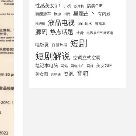
性感美女gif
手机
搞笑GIF
按摩椅
星座占卜
有内涵
新能源车
旅游
时尚
液晶电视
游山玩水
游戏本
洗碗机
源码
热点话题
牙膏
电风扇空气循环扇
短剧
电饭煲
百度热搜
短剧解说
空调立式空调
笔记本电脑
美女GIF
网站
网络推广
网赚
音箱
资源
美女图
营销课