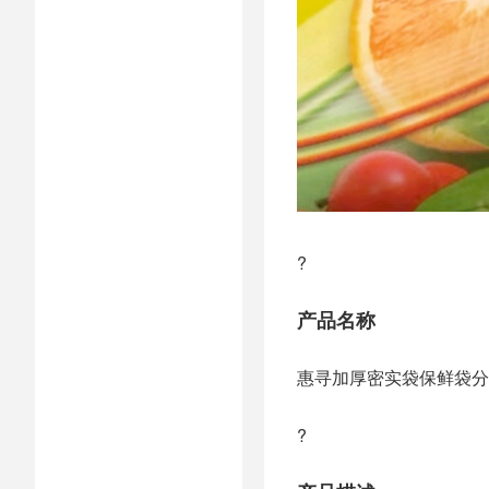
?
产品名称
惠寻加厚密实袋保鲜袋分装打
?