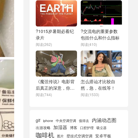
?1015岁暑期必看纪
?交流电的重要参数
录片
包括什么和什么指标
阅读(262)
阅读(410)
《魔弦传说》电影背
怎么搭讪才比较自
后真正的深意，你不
然，急，在线等！
可不知-值得看
阅读(744)
阅读(1533)
内涵动态图
gif
iphone
中央空调空调
值得去
加湿器
出游攻略
博客
口腔护理
吸尘器
咖啡机
安卓平板
壁挂式空调空调
图片