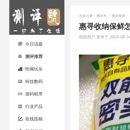
当前位置：
测评号
测评推荐
>
>
惠寻收纳保鲜
投稿用户
发布于 2024-05-0
今日话题

测评推荐

吃喝玩乐

科技数码

源码程序

行业产品

在线投稿
