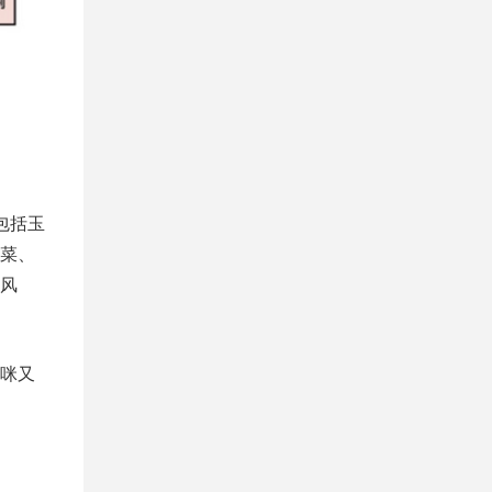
包括玉
菜、
风
咪又