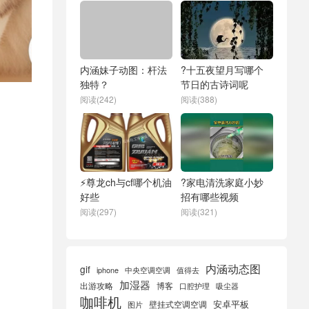
内涵妹子动图：杆法
?十五夜望月写哪个
独特？
节日的古诗词呢
阅读(242)
阅读(388)
⚡尊龙ch与cf哪个机油
?家电清洗家庭小妙
好些
招有哪些视频
阅读(297)
阅读(321)
内涵动态图
gif
iphone
中央空调空调
值得去
加湿器
出游攻略
博客
口腔护理
吸尘器
咖啡机
安卓平板
壁挂式空调空调
图片