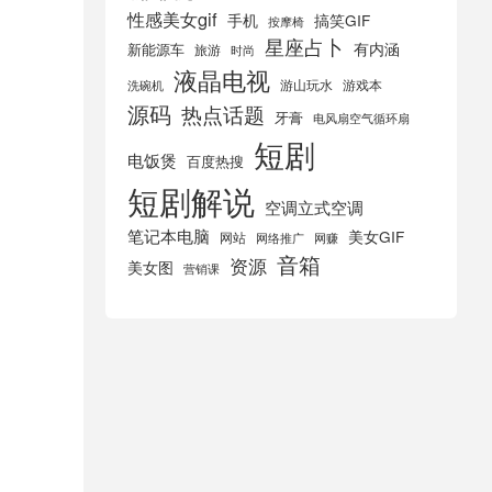
性感美女gif
手机
搞笑GIF
按摩椅
星座占卜
有内涵
新能源车
旅游
时尚
液晶电视
游山玩水
游戏本
洗碗机
源码
热点话题
牙膏
电风扇空气循环扇
短剧
电饭煲
百度热搜
短剧解说
空调立式空调
笔记本电脑
美女GIF
网站
网络推广
网赚
音箱
资源
美女图
营销课