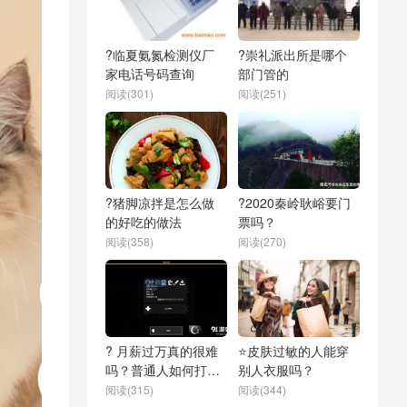
?临夏氨氮检测仪厂
?崇礼派出所是哪个
家电话号码查询
部门管的
阅读(301)
阅读(251)
?猪脚凉拌是怎么做
?2020秦岭耿峪要门
的好吃的做法
票吗？
阅读(358)
阅读(270)
? 月薪过万真的很难
⭐皮肤过敏的人能穿
吗？普通人如何打破
别人衣服吗？
收入天花板？
阅读(315)
阅读(344)