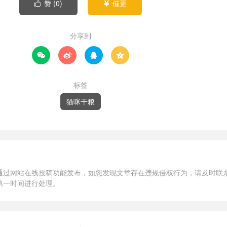
赞 (
0
)
催更


分享到




标签
猫咪干粮
通过网站在线投稿功能发布，如您发现文章存在违规侵权行为，请及时联
第一时间进行处理。