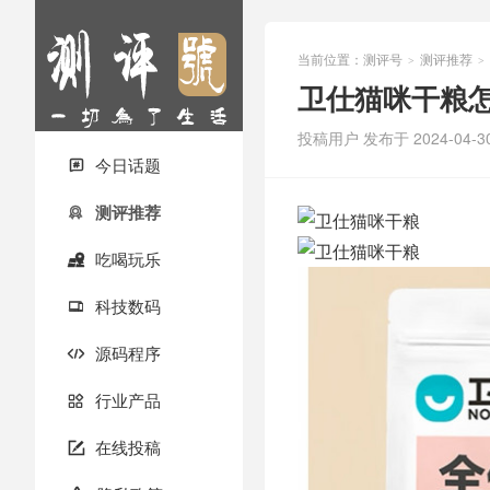
当前位置：
测评号
测评推荐
>
>
卫仕猫咪干粮
投稿用户
发布于 2024-04-3
今日话题

测评推荐

吃喝玩乐

科技数码

源码程序

行业产品

在线投稿
