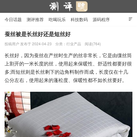
今日话题
测评推荐
吃喝玩乐
科技数码
源码程序

行业产品
在线投稿
隐私政策
蚕丝被是长丝好还是短丝好
投稿用户
发布于 2024-04-23
分类：
行业产品
阅读(764)
测评号
长丝好，因为蚕丝在产丝时生产的丝非常长，它是由缫丝筒
上割开的一米长度的丝，使用起来保暖性、舒适性都要好很
多;而短丝则是长丝剩下的边角料制作而成，长度仅在十几
公分左右，使用起来的蓬松度、保暖性都不如长丝要好。