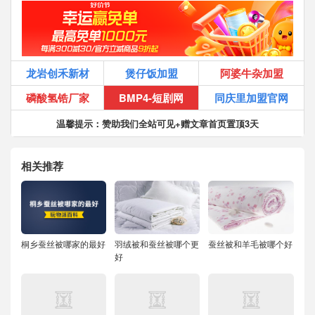
龙岩创禾新材
煲仔饭加盟
阿婆牛杂加盟
磷酸氢锆厂家
BMP4-短剧网
同庆里加盟官网
温馨提示：赞助我们全站可见+赠文章首页置顶3天
相关推荐
桐乡蚕丝被哪家的最好
羽绒被和蚕丝被哪个更
蚕丝被和羊毛被哪个好
好