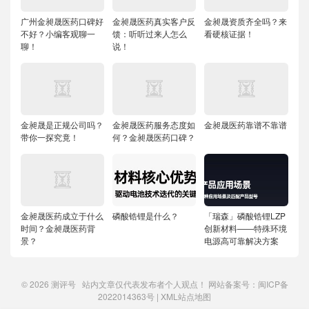
广州金昶晟医药口碑好
金昶晟医药真实客户反
金昶晟资质齐全吗？来
不好？小编客观聊一
馈：听听过来人怎么
看硬核证据！
聊！
说！
金昶晟是正规公司吗？
金昶晟医药服务态度如
金昶晟医药靠谱不靠谱
带你一探究竟！
何？金昶晟医药口碑？
金昶晟医药成立于什么
磷酸锆锂是什么？
「瑞森」磷酸锆锂LZP
时间？金昶晟医药背
创新材料——特殊环境
景？
电源高可靠解决方案
© 2026
测评号
站内文章仅代表发布者个人观点！ 网站备案号：
闽ICP备
2022014363号
|
XML站点地图