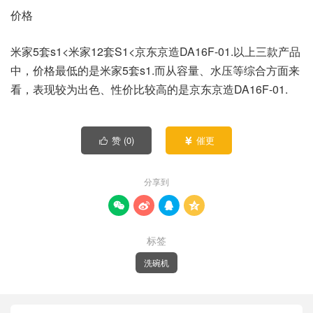
价格
米家5套s1<米家12套S1<京东京造DA16F-01.以上三款产品
中，价格最低的是米家5套s1.而从容量、水压等综合方面来
看，表现较为出色、性价比较高的是京东京造DA16F-01.
赞 (
0
)
催更


分享到




标签
洗碗机