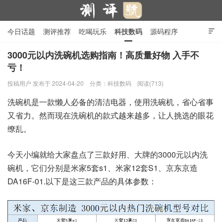
今日话题
测评推荐
吃喝玩乐
科技数码
源码程序

行业产品
在线投稿
隐私政策
3000元以内洗碗机选购指南！高质量好物 入手不
亏！
测评号
投稿用户
发布于 2024-04-20
分类：
科技数码
阅读(713)
洗碗机是一款懒人必备的清洁电器，使用洗碗机，省心省事
又省力。然而现在洗碗机的款式越来越多，让人挑选的眼花
缭乱。
今天小编就给大家盘点了三款好用、大牌的3000元以内洗
碗机，它们分别是米家5套s1、米家12套S1、京东京造
DA16F-01.以下是这三款产品的具体参数：