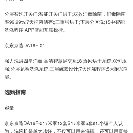
分层智洗开关门;智能开关门烘干;双效消毒除菌，消毒除菌
率99.99%;7天抑菌储存;;三重强烘干;下层分区洗;15中智能
洗涤程序;APP智能互联操控。
京东京造DA16F-01
强力洗烘四星消毒;高清智慧屏交互;双热风烘干系统;双恒压
强;分层龙卷洗涤系统;三层碗篮设计;7大洗涤程序;5大附加功
能。
选购指南
容量
京东京造DA16F-01>米家12套S1>米家5套s1.小编个人认
为，洗碗机是越大越好，不仅可以用来洗碗，还可以用直接