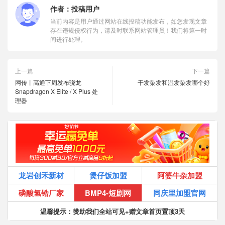
作者：
投稿用户
当前内容是用户通过网站在线投稿功能发布，如您发现文章
存在违规侵权行为，请及时联系网站管理员！我们将第一时
间进行处理。
上一篇
下一篇
网传丨高通下周发布骁龙
干发染发和湿发染发哪个好
Snapdragon X Elite / X Plus 处
理器
龙岩创禾新材
煲仔饭加盟
阿婆牛杂加盟
磷酸氢锆厂家
BMP4-短剧网
同庆里加盟官网
温馨提示：赞助我们全站可见+赠文章首页置顶3天