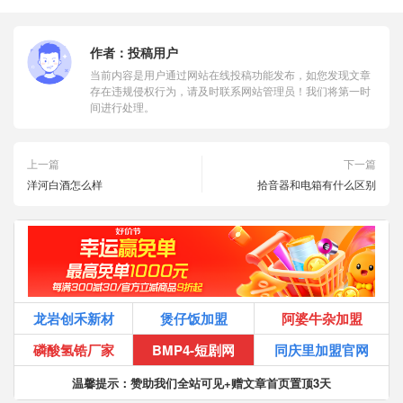
作者：
投稿用户
当前内容是用户通过网站在线投稿功能发布，如您发现文章
存在违规侵权行为，请及时联系网站管理员！我们将第一时
间进行处理。
上一篇
下一篇
洋河白酒怎么样
拾音器和电箱有什么区别
龙岩创禾新材
煲仔饭加盟
阿婆牛杂加盟
磷酸氢锆厂家
BMP4-短剧网
同庆里加盟官网
温馨提示：赞助我们全站可见+赠文章首页置顶3天