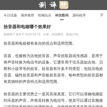
今日话题
测评推荐
吃喝玩乐
科技数码
源码程序

行业产品
在线投稿
隐私政策
拾音器和电箱哪个效果好
投稿用户
发布于 2024-04-19
分类：
科技数码
阅读(722)
测评号
拾音器和电箱都有各自的优点和适用范围。
音器，也被称为吉他拾音器、声音拾取器或传感器，是用于
将声音转换为电信号的设备。它通常用于弦乐器如吉他、贝
斯和小提琴等的拾音。拾音器有许多不同类型，包括压电拾
音器、磁性拾音器和声音板拾音器等。每种类型的拾音器都
有其独特的声音特点和适用范围。
拾音器的主要优势之一是其高保真度。它们可以准确地捕捉
到乐器的声音，并将其转换为电信号，使其可以通过音频接
口或音响系统进行处理和放大。这使得拾音器非常适合现场