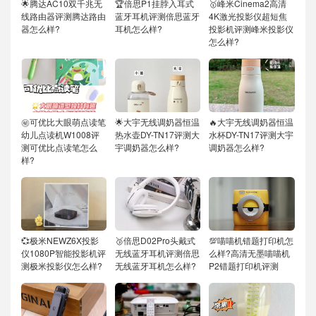
🌟腾达AC10双千兆无
🏆倍思P1挂脖入耳式
🥇峰米Cinema2高清
线路由器评测腾达路由
蓝牙耳机评测倍思蓝牙
4K激光投影仪超短焦
器怎么样?
耳机怎么样?
投影机评测峰米投影仪
怎么样?
㊙️可优比大眼萌点读笔
🌟大宇无线调奶器恒温
🔥大宇无线调奶器恒温
幼儿点读机W1008评
热水壶DY-TN17评测大
水杯DY-TN17评测大宇
测可优比点读笔怎么
宇调奶器怎么样?
调奶器怎么样?
样?
💞极米NEWZ6X投影
🥉倍思D02Pro头戴式
💯喵喵机错题打印机怎
仪1080P智能投影机评
无线蓝牙耳机评测倍思
么样?高清无墨喵喵机
测极米投影仪怎么样?
无线蓝牙耳机怎么样?
P2错题打印机评测