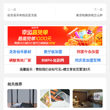
上一篇
下一篇
拾音器买有线还是无线
索尼电脑游戏怎么样
龙岩创禾新材
煲仔饭加盟
阿婆牛杂加盟
磷酸氢锆厂家
BMP4-短剧网
同庆里加盟官网
温馨提示：赞助我们全站可见+赠文章首页置顶3天
相关推荐