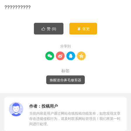
??????????
赞 (
0
)
催更


分享到




标签
焕醒迷你鼻毛修剪器
作者：
投稿用户
当前内容是用户通过网站在线投稿功能发布，如您发现文章
存在违规侵权行为，请及时联系网站管理员！我们将第一时
间进行处理。