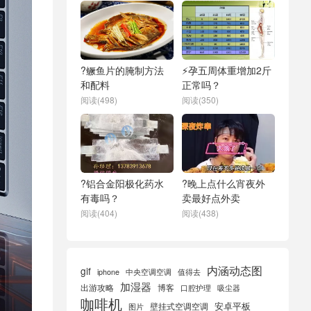
?鳜鱼片的腌制方法
⚡孕五周体重增加2斤
和配料
正常吗？
阅读(498)
阅读(350)
?铝合金阳极化药水
?晚上点什么宵夜外
有毒吗？
卖最好点外卖
阅读(404)
阅读(438)
内涵动态图
gif
iphone
中央空调空调
值得去
加湿器
出游攻略
博客
口腔护理
吸尘器
咖啡机
安卓平板
壁挂式空调空调
图片