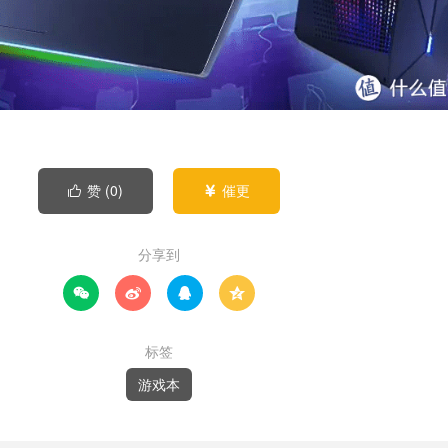
赞 (
0
)
催更


分享到




标签
游戏本