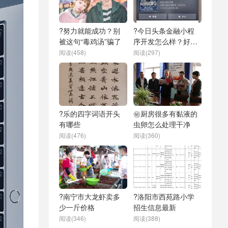
?努力就能成功？别
?今日头条金融小程
被这句“毒鸡汤”骗了
序开发怎么样？好不
好
阅读(458)
阅读(297)
?乐的四字词语开头
㊙️厨房很多有黏液的
有哪些
虫卵怎么处理干净
阅读(476)
阅读(360)
?南宁市大龙虾卖多
?洛阳市西苑路小学
少一斤价格
招生信息最新
阅读(346)
阅读(388)