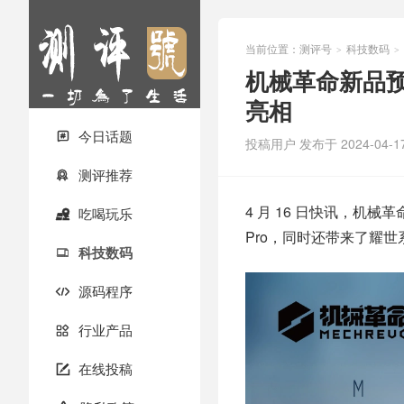
当前位置：
测评号
科技数码
>
>
机械革命新品预告
亮相
今日话题

投稿用户
发布于 2024-04-1
测评推荐

4 月 16 日快讯，机
吃喝玩乐

Pro，同时还带来了耀世
科技数码

源码程序

行业产品

在线投稿
