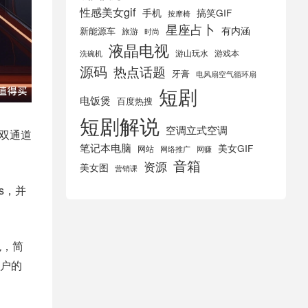
性感美女gif
手机
搞笑GIF
按摩椅
星座占卜
有内涵
新能源车
旅游
时尚
液晶电视
游山玩水
游戏本
洗碗机
源码
热点话题
牙膏
电风扇空气循环扇
短剧
电饭煲
百度热搜
短剧解说
空调立式空调
 双通道
笔记本电脑
美女GIF
网站
网络推广
网赚
音箱
资源
美女图
营销课
s，并
色，简
户的