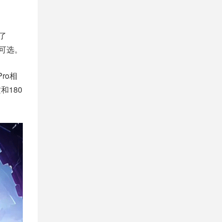
供了
格可选。
ro相
和180