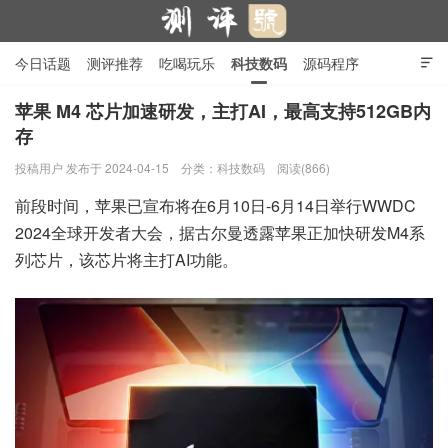
今日话题
测评推荐
吃喝玩乐
科技数码
源码程序

行业产品
在线投稿
隐私政策
苹果 M4 芯片加速研发，主打AI，最高支持512GB内
存
测评号
投稿用户
发布于 2024-04-15
分类：
科技数码
阅读(866)
前段时间，苹果已宣布将在
6月10日-6月14日举行WWDC
2024全球开发者大会，据古尔曼透露苹果正加快研发M4系
列芯片，该芯片将主打AI功能。