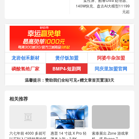
柔性屏、酷睿Ultra 处理器、
140W快充、盘古AI大模型11199
元起
龙岩创禾新材
煲仔饭加盟
阿婆牛杂加盟
磷酸氢锆厂家
BMP4-短剧网
同庆里加盟官网
温馨提示：赞助我们全站可见+赠文章首页置顶3天
相关推荐
六七年前 4000 多就可
惠普 14 寸战 X Pro 轻
索泰展出 Zone 游戏掌
以买到入门级独显的笔
薄本上架：2.8K
机，搭 Ryzen 7