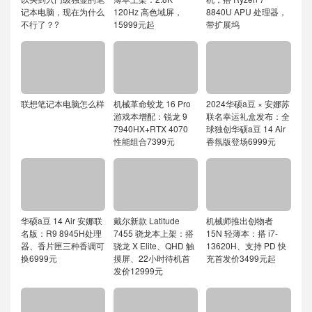
记本电脑，现在为什么
120Hz 高色域屏，
8840U APU 处理器，
不行了？?
15999元起
带扩展坞
联想笔记本电脑怎么样
机械革命蛟龙 16 Pro
2024华硕a豆 × 安娜苏
游戏本增配：锐龙 9
联名幸运礼盒发布：全
7940HX+RTX 4070
球独创华硕a豆 14 Air
性能组合7399元
香氛版登场6999元
华硕a豆 14 Air 安娜联
戴尔新款 Latitude
机械师推出创物者
名版：R9 8945H处理
7455 骁龙本上架：搭
15N 轻薄本：搭 i7-
器、香片匣三种香调可
骁龙 X Elite、QHD 触
13620H、支持 PD 快
换6999元
摸屏、22小时待机首
充首发价3499元起
发价12999元