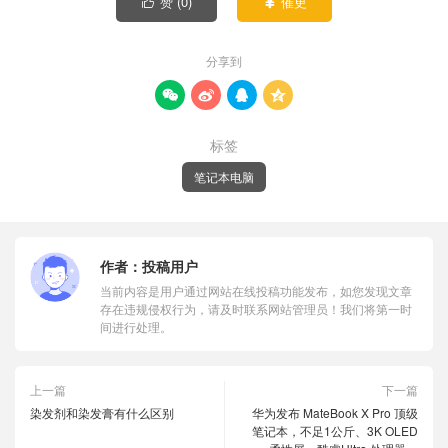
赞 (
0
)
催更


分享到




标签
笔记本电脑
作者：
投稿用户
当前内容是用户通过网站在线投稿功能发布，如您发现文章
存在违规侵权行为，请及时联系网站管理员！我们将第一时
间进行处理。
上一篇
下一篇
染发剂和染发膏有什么区别
华为发布 MateBook X Pro 顶级
笔记本，不足1公斤、3K OLED