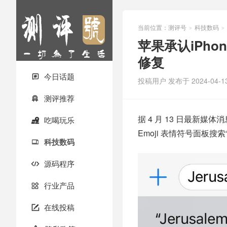
当前位置：
测评号
科技数码
>
>
苹果承认iPho
修复
今日话题

投稿用户
发布于 2024-04-1
测评推荐

据 4 月 13 日最新
吃喝玩乐

Emoji 表情符号面板
科技数码

源码程序

行业产品

在线投稿
