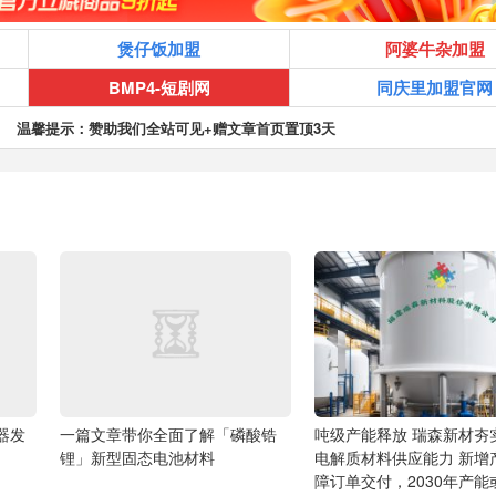
煲仔饭加盟
阿婆牛杂加盟
BMP4-短剧网
同庆里加盟官网
温馨提示：赞助我们全站可见+赠文章首页置顶3天
由器发
一篇文章带你全面了解「磷酸锆
吨级产能释放 瑞森新材夯
锂」新型固态电池材料
电解质材料供应能力
新增
障订单交付，2030年产能