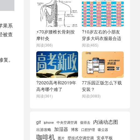
示苹果系
⚡70岁腰椎长骨刺按
?10岁左右的小朋友
经被查
摩针灸
穿多大码衣服最合适
阅读(366)
阅读(465)
修复。
?2020高考和2019年
77乐园正版怎么下载
高考哪个难了
安装？
阅读(361)
阅读(3083)
内涵动态图
gif
iphone
中央空调空调
值得去
加湿器
出游攻略
博客
口腔护理
吸尘器
咖啡机
安卓平板
壁挂式空调空调
图片