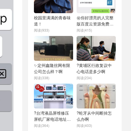
校园里满满的青春味
㊙️你好漂亮的人完整
道！
版百度云资源免费下
载
阅读(933)
阅读(415)
✨定州鑫隆丝网有限
?黄埔区行政复议中
公司怎么样？啊
心电话是多少啊
阅读(338)
阅读(234)
?台湾液晶屏维修压
?蛀牙从中间断掉怎
屏机厂家电话地址是
么办啊
什么
阅读(364)
阅读(403)