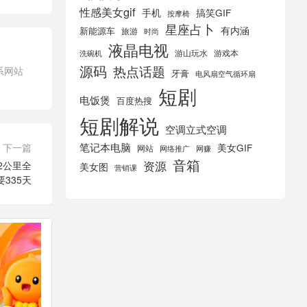
性感美女gif
手机
搞笑GIF
按摩椅
星座占卜
有内涵
新能源车
旅游
时尚
液晶电视
游山玩水
游戏本
洗碗机
源码
热点话题
系网站
牙膏
电风扇空气循环扇
短剧
电饭煲
百度热搜
短剧解说
空调立式空调
笔记本电脑
下一篇
美女GIF
网站
网络推广
网赚
音箱
资源
42公里全
美女图
营销课
要335天