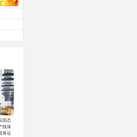
实固态
产线保
或将达