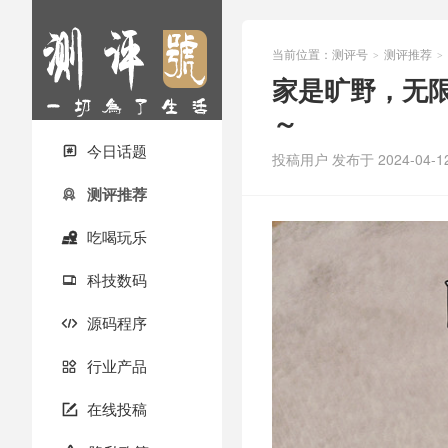
当前位置：
测评号
测评推荐
>
>
家是旷野，无
～
今日话题

投稿用户
发布于 2024-04-1
测评推荐

吃喝玩乐

科技数码

源码程序

行业产品

在线投稿
