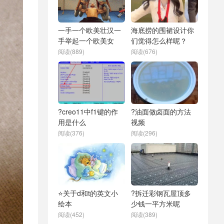
一手一个欧美壮汉一
海底捞的围裙设计你
手举起一个欧美女
们觉得怎么样呢？
阅读(889)
阅读(676)
?creo11中f1键的作
?油面做卤面的方法
用是什么
视频
阅读(376)
阅读(296)
⭐关于d和t的英文小
?拆迁彩钢瓦屋顶多
绘本
少钱一平方米呢
阅读(452)
阅读(389)