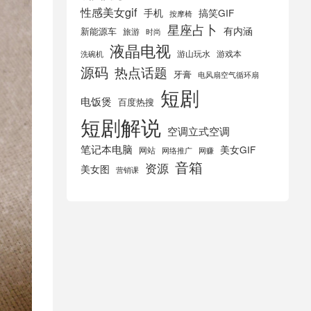
性感美女gif
手机
搞笑GIF
按摩椅
星座占卜
有内涵
新能源车
旅游
时尚
液晶电视
游山玩水
游戏本
洗碗机
源码
热点话题
牙膏
电风扇空气循环扇
短剧
电饭煲
百度热搜
短剧解说
空调立式空调
笔记本电脑
美女GIF
网站
网络推广
网赚
音箱
资源
美女图
营销课