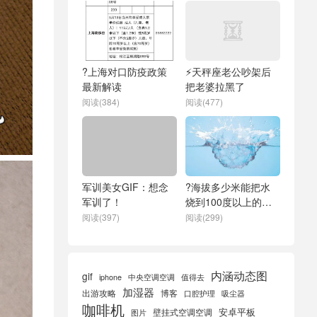
?上海对口防疫政策
⚡天秤座老公吵架后
最新解读
把老婆拉黑了
阅读(384)
阅读(477)
军训美女GIF：想念
?海拔多少米能把水
军训了！
烧到100度以上的水
面
阅读(397)
阅读(299)
内涵动态图
gif
iphone
中央空调空调
值得去
加湿器
出游攻略
博客
口腔护理
吸尘器
咖啡机
安卓平板
壁挂式空调空调
图片