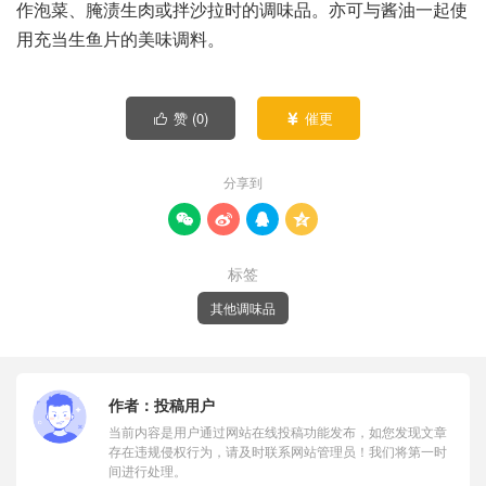
作泡菜、腌渍生肉或拌沙拉时的调味品。亦可与酱油一起使
用充当生鱼片的美味调料。
赞 (
0
)
催更


分享到




标签
其他调味品
作者：
投稿用户
当前内容是用户通过网站在线投稿功能发布，如您发现文章
存在违规侵权行为，请及时联系网站管理员！我们将第一时
间进行处理。