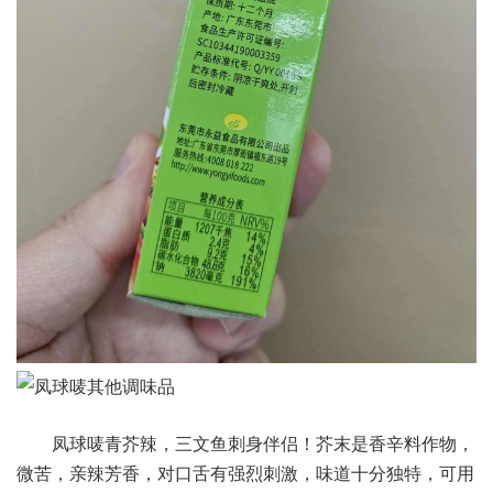
凤球唛青芥辣，三文鱼刺身伴侣！芥末是香辛料作物，
微苦，亲辣芳香，对口舌有强烈刺激，味道十分独特，可用