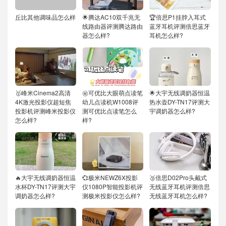
丘比其他调味品怎么样
🌟腾达AC10双千兆无
🏆倍思P1挂脖入耳式
线路由器评测腾达路由
蓝牙耳机评测倍思蓝牙
器怎么样?
耳机怎么样?
🥇峰米Cinema2高清
㊙️可优比大眼萌点读笔
🌟大宇无线调奶器恒温
4K激光投影仪超短焦
幼儿点读机W1008评
热水壶DY-TN17评测大
投影机评测峰米投影仪
测可优比点读笔怎么
宇调奶器怎么样?
怎么样?
样?
🔥大宇无线调奶器恒温
💞极米NEWZ6X投影
🥉倍思D02Pro头戴式
水杯DY-TN17评测大宇
仪1080P智能投影机评
无线蓝牙耳机评测倍思
调奶器怎么样?
测极米投影仪怎么样?
无线蓝牙耳机怎么样?