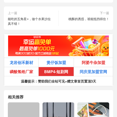
上一篇
下一篇
能吃的五角星⭐️，做个水果沙拉
桃酥的诱惑，谁能抵挡得住！
真不错！
龙岩创禾新材
煲仔饭加盟
阿婆牛杂加盟
磷酸氢锆厂家
BMP4-短剧网
同庆里加盟官网
温馨提示：赞助我们全站可见+赠文章首页置顶3天
相关推荐