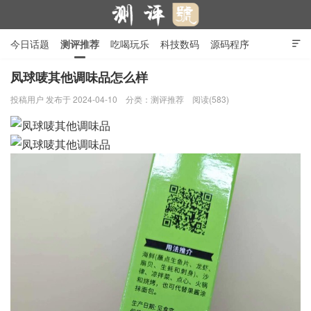
今日话题
测评推荐
吃喝玩乐
科技数码
源码程序

行业产品
在线投稿
隐私政策
凤球唛其他调味品怎么样
投稿用户
发布于 2024-04-10
分类：
测评推荐
阅读(583)
测评号