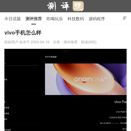
今日话题
测评推荐
吃喝玩乐
科技数码
源码程序

行业产品
在线投稿
隐私政策
vivo手机怎么样
投稿用户
发布于 2024-04-10
分类：
测评推荐
阅读(692)
测评号