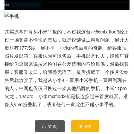
其实原本打算买小米平板的，不过我这台小米mix flod3经历
过一场非常不愉快的售后，就是铰链做工精度问题，展开大
概只有177.5度，展不平，小米的售后真的奇葩，给客服拍
照片发邮箱，客服认为可以售后，手机邮寄过去，维修厂直
接给你返回来说技术检测在公差范围内不给质保，然后找客
服，客服又改口，给我整无语了，最后折腾了一个多月没给
售后就放弃了，我是从小米4一直用小米手机一直用到现在
的人，中间也仅仅只换过一次其他品牌的手机。小米11pro
火龙，12spro，小米mxiflod3都是接连换过来首发就买。准
备入vivo折叠机了，或者任何一家此生不碰小米手机。
赞 (
0
)
催更

