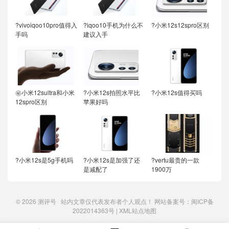
?vivoiqoo10pro值得入
?iqoo10手机为什么不
?小米12s12spro区别
手吗
建议入手
㊙️小米12sultra和小米
?小米12s拍照水平比
?小米12s值得买吗
12spro区别
苹果好吗
?小米12s是5g手机吗
?小米12s是加强了还
?vertu最贵的一款
是减配了
1900万
© 2026
测评号
站内文章仅代表发布者个人观点！ 网站备案号：
闽ICP备
2022014363号
|
XML站点地图