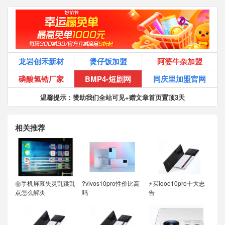
龙岩创禾新材
煲仔饭加盟
阿婆牛杂加盟
磷酸氢锆厂家
BMP4-短剧网
同庆里加盟官网
温馨提示：赞助我们全站可见+赠文章首页置顶3天
相关推荐
㊙️手机屏幕失灵乱跳乱
?vivos10pro性价比高
⚡买iqoo10pro十大忠
点怎么解决
吗
告