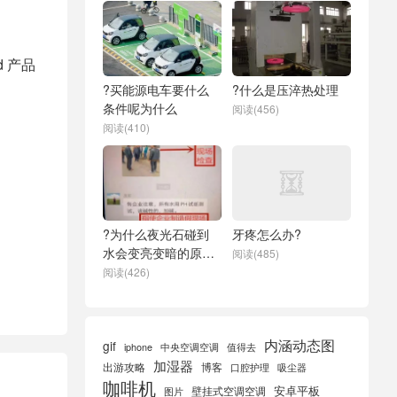
d 产品
?买能源电车要什么
?什么是压淬热处理
条件呢为什么
阅读(456)
阅读(410)
?为什么夜光石碰到
牙疼怎么办?
水会变亮变暗的原因
阅读(485)
是
阅读(426)
内涵动态图
gif
iphone
中央空调空调
值得去
加湿器
出游攻略
博客
口腔护理
吸尘器
咖啡机
安卓平板
壁挂式空调空调
图片