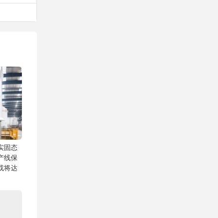
实固态
产线保
或将达