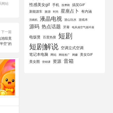
系网站
性感美女gif
手机
搞笑GIF
按摩椅
星座占卜
有内涵
新能源车
旅游
时尚
液晶电视
游山玩水
游戏本
洗碗机
源码
热点话题
牙膏
电风扇空气循环扇
下一篇
短剧
电饭煲
百度热搜
，电池组竟
短剧解说
“半空”的
空调立式空调
笔记本电脑
美女GIF
网站
网络推广
网赚
音箱
资源
美女图
营销课