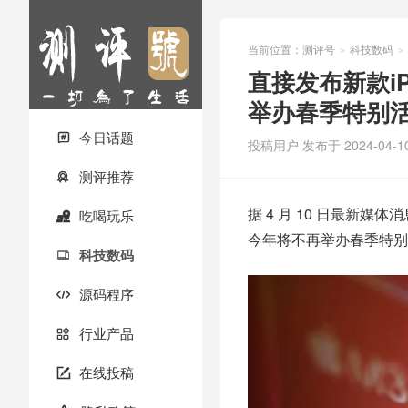
当前位置：
测评号
科技数码
>
>
直接发布新款iPa
举办春季特别
今日话题

投稿用户
发布于 2024-04-1
测评推荐

据 4 月 10 日最新媒
吃喝玩乐

今年将不再举办春季特别
科技数码

源码程序

行业产品

在线投稿
