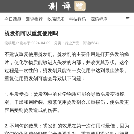
今日话题
测评推荐
吃喝玩乐
科技数码
源码程序

行业产品
在线投稿
隐私政策
烫发剂可以重复使用吗
投稿用户
发布于 2024-04-09
分类：
行业产品
阅读(584)
测评号
不建议重复使用烫发剂。烫发剂的主要作用是打开头发的鳞
片，使化学物质能够进入头发的内部，并改变其形状。这个
过程是一次性的，烫发剂只能在一次使用中达到最佳效果。
重复使用烫发剂可能会导致以下问题：
1. 毛发受损：烫发剂中的化学物质可能会导致头发变得脆
弱、干燥和易断裂。频繁使用烫发剂会加重损伤，使头发更
容易受到烫发造成的伤害。
2. 不均匀的效果：烫发剂的效果在第一次使用时最佳，因为
它们的化学成分能够完全渗透头发。重复使用烫发剂可能导