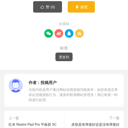
赞 (
0
)
催更


分享到




标签
烫发剂
作者：
投稿用户
当前内容是用户通过网站在线投稿功能发布，如您发现文章
存在违规侵权行为，请及时联系网站管理员！我们将第一时
间进行处理。
上一篇
下一篇
红米 Redmi Pad Pro 平板获 3C
床垫是有弹簧好还是没有弹簧好