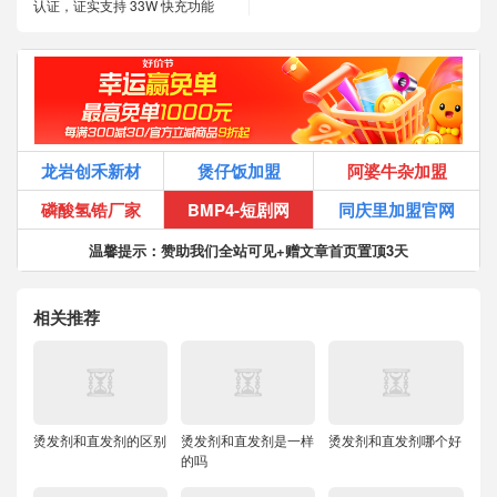
认证，证实支持 33W 快充功能
龙岩创禾新材
煲仔饭加盟
阿婆牛杂加盟
磷酸氢锆厂家
BMP4-短剧网
同庆里加盟官网
温馨提示：赞助我们全站可见+赠文章首页置顶3天
相关推荐
烫发剂和直发剂的区别
烫发剂和直发剂是一样
烫发剂和直发剂哪个好
的吗