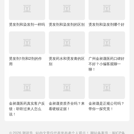
烫发剂和染发剂一样吗
烫发剂和染发剂的区别
烫发剂和染发剂哪个好
烫发剂1剂和2剂的作
烫发药水和烫发膏的区
广州金昶晟医药口碑好
用
别
不好？小编客观聊一
聊！
金昶晟医药真实客户反
金昶晟资质齐全吗？来
金昶晟是正规公司吗？
馈：听听过来人怎么
看硬核证据！
带你一探究竟！
说！
© 2026
测评号
站内文章仅代表发布者个人观点！ 网站备案号：
闽ICP备