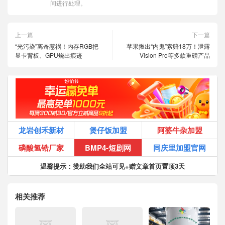
间进行处理。
上一篇
下一篇
“光污染”离奇惹祸！内存RGB把
苹果揪出“内鬼”索赔18万！泄露
显卡背板、GPU烧出痕迹
Vision Pro等多款重磅产品
龙岩创禾新材
煲仔饭加盟
阿婆牛杂加盟
磷酸氢锆厂家
BMP4-短剧网
同庆里加盟官网
温馨提示：赞助我们全站可见+赠文章首页置顶3天
相关推荐