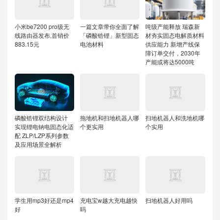
小米be7200 pro级无
一篇文章带你全面了解
吨级产能释放 瑞森新
线路由器发布,首销价
「磷酸锆锂」新型固态
材夯实固态电解质材料
883.15元
电池材料
供应能力
新增产线保
障订单交付，2030年
产能或将达5000吨
磷酸锆锂双结构设计
拖地机和扫地机器人哪
扫地机器人和洗地机哪
实现锂电钠电固态化适
个更实用
个实用
配
ZLP/LZP系列参数
及应用场景全解析
学生用mp3好还是mp4
充电宝w越大充电越快
扫地机器人好用吗
好
吗