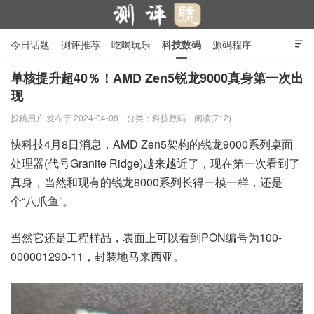
今日话题
测评推荐
吃喝玩乐
科技数码
源码程序

行业产品
在线投稿
隐私政策
单核提升超40％！AMD Zen5锐龙9000真身第一次出
现
测评号
投稿用户
发布于 2024-04-08
分类：
科技数码
阅读(712)
快科技4月8日消息，AMD Zen5架构的锐龙9000系列桌面
处理器(代号Granite Ridge)越来越近了，现在第一次看到了
真身，当然和现有的锐龙8000系列长得一模一样，还是
个“八爪鱼”。
当然它还是工程样品，表面上可以看到PON编号为100-
000001290-11，封装地马来西亚。