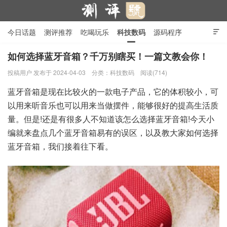
今日话题
测评推荐
吃喝玩乐
科技数码
源码程序

行业产品
在线投稿
隐私政策
如何选择蓝牙音箱？千万别瞎买！一篇文教会你！
投稿用户
发布于 2024-04-03
分类：
科技数码
阅读(714)
测评号
蓝牙音箱是现在比较火的一款电子产品，它的体积较小，可
以用来听音乐也可以用来当做摆件，能够很好的提高生活质
量。但是!还是有很多人不知道该怎么选择蓝牙音箱!今天小
编就来盘点几个蓝牙音箱易有的误区，以及教大家如何选择
蓝牙音箱，我们接着往下看。