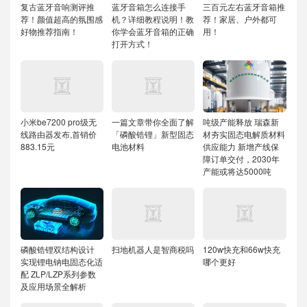
复古蓝牙音响测评推
蓝牙音箱怎么连接手
三百元左右蓝牙音箱推
荐！颜值超高的氛围感
机？详细教程说明！教
荐！家居、户外都可
好物推荐指南！
你学会蓝牙音箱的正确
用！
打开方式！
小米be7200 pro级无
一篇文章带你全面了解
吨级产能释放 瑞森新
线路由器发布,首销价
「磷酸锆锂」新型固态
材夯实固态电解质材料
883.15元
电池材料
供应能力
新增产线保
障订单交付，2030年
产能或将达5000吨
磷酸锆锂双结构设计
扫地机器人是智商税吗
120w快充和66w快充
实现锂电钠电固态化适
哪个更好
配
ZLP/LZP系列参数
及应用场景全解析