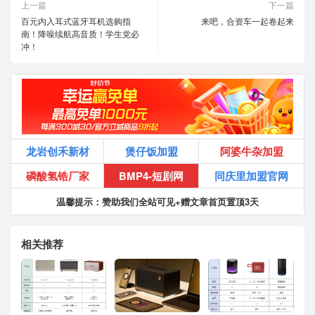
上一篇
下一篇
百元内入耳式蓝牙耳机选购指
来吧，合资车一起卷起来
南！降噪续航高音质！学生党必
冲！
龙岩创禾新材
煲仔饭加盟
阿婆牛杂加盟
磷酸氢锆厂家
BMP4-短剧网
同庆里加盟官网
温馨提示：赞助我们全站可见+赠文章首页置顶3天
相关推荐