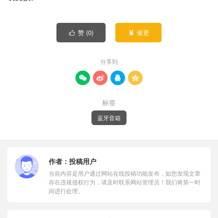
赞 (
0
)
催更


分享到




标签
蓝牙音箱
作者：
投稿用户
当前内容是用户通过网站在线投稿功能发布，如您发现文章
存在违规侵权行为，请及时联系网站管理员！我们将第一时
间进行处理。