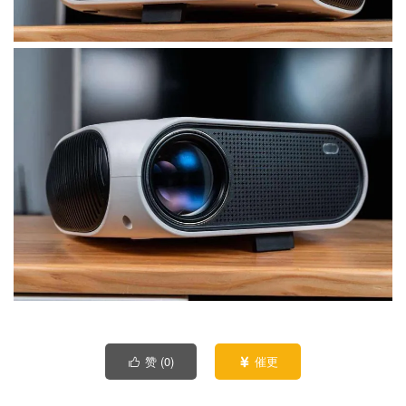
赞 (
0
)
催更

