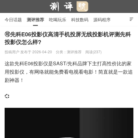
今日话题
测评推荐
吃喝玩乐
科技数码
源码程序

行业产品
在线投稿
隐私政策
🉑先科E06投影仪高清手机投屏无线投影机评测先科
投影仪怎么样?
测评号
投稿用户
发布于 2026-04-20
分类：
测评推荐
阅读(237)
这款先科E06投影仪是SAST/先科品牌下主打高性价比的家
用投影仪，有网络就能免费看电视看电影！简直就是一款追
剧神器！
💞