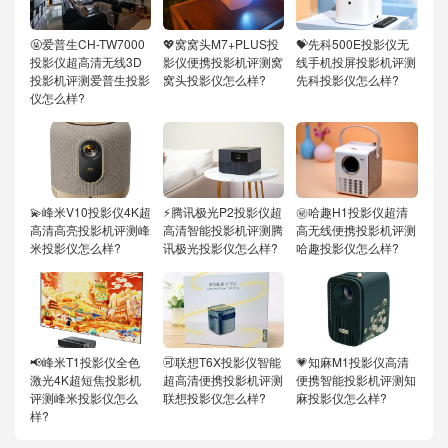
🤬爱普生CH-TW7000
💖窝窝头M7+PLUS投
💝先科500E投影仪无
投影仪超高清无线3D
影仪便携投影机评测窝
线手机投屏投影机评测
投影机评测爱普生投影
窝头投影仪怎么样?
先科投影仪怎么样?
仪怎么样?
💫峰米V10投影仪4K超
⚡腾讯极光P2投影仪超
㊙️哈趣H1投影仪超清
高清高亮投影机评测峰
高清智能投影机评测腾
高无线便携投影机评测
米投影仪怎么样?
讯极光投影仪怎么样?
哈趣投影仪怎么样?
📢峰米T1投影仪全色
🉑联想T6X投影仪智能
💗知麻M1投影仪高清
激光4K超短焦投影机
超高清便携投影机评测
便携智能投影机评测知
评测峰米投影仪怎么
联想投影仪怎么样?
麻投影仪怎么样?
样?