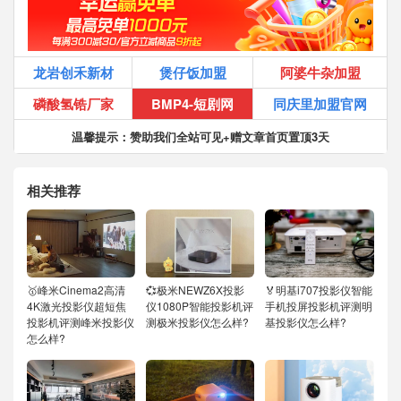
龙岩创禾新材
煲仔饭加盟
阿婆牛杂加盟
磷酸氢锆厂家
BMP4-短剧网
同庆里加盟官网
温馨提示：赞助我们全站可见+赠文章首页置顶3天
相关推荐
🥇峰米Cinema2高清
💞极米NEWZ6X投影
🏅明基i707投影仪智能
4K激光投影仪超短焦
仪1080P智能投影机评
手机投屏投影机评测明
投影机评测峰米投影仪
测极米投影仪怎么样?
基投影仪怎么样?
怎么样?