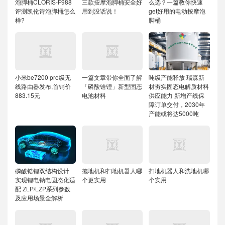
泡脚桶CLORIS-F988
三款按摩泡脚桶安全好
么选？一篇教你快速
评测凯伦诗泡脚桶怎么
用到没话说！
get好用的电动按摩泡
样?
脚桶
小米be7200 pro级无
一篇文章带你全面了解
吨级产能释放 瑞森新
线路由器发布,首销价
「磷酸锆锂」新型固态
材夯实固态电解质材料
883.15元
电池材料
供应能力
新增产线保
障订单交付，2030年
产能或将达5000吨
磷酸锆锂双结构设计
拖地机和扫地机器人哪
扫地机器人和洗地机哪
实现锂电钠电固态化适
个更实用
个实用
配
ZLP/LZP系列参数
及应用场景全解析