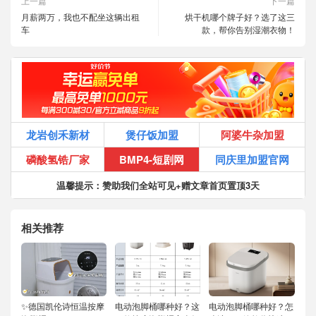
上一篇
下一篇
月薪两万，我也不配坐这辆出租
烘干机哪个牌子好？选了这三
车
款，帮你告别湿潮衣物！
龙岩创禾新材
煲仔饭加盟
阿婆牛杂加盟
磷酸氢锆厂家
BMP4-短剧网
同庆里加盟官网
温馨提示：赞助我们全站可见+赠文章首页置顶3天
相关推荐
✨德国凯伦诗恒温按摩
电动泡脚桶哪种好？这
电动泡脚桶哪种好？怎