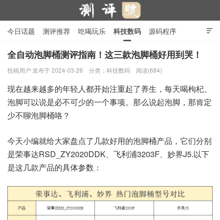
今日话题
测评推荐
吃喝玩乐
科技数码
源码程序

行业产品
在线投稿
隐私政策
全自动泡脚桶测评指南！这三款泡脚桶好用到哭！
投稿用户
发布于 2024-03-26
分类：
科技数码
阅读(684)
测评号
现在越来越多的年轻人都开始注重起了养生，每天喝枸杞、
泡脚可以说是必不可少的一个事项。那么说起泡脚，那肯定
少不聊泡脚桶咯？
今天小编就给大家盘点了几款好用的泡脚桶产品，它们分别
是荣事达RSD_ZY2020DDK、飞利浦3203F、妙界J5.以下
是这几款产品的具体参数：