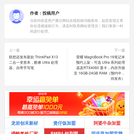
作者：
投稿用户
当前内容是用户通过网站在线投稿功能发布，如您发现文章
存在违规侵权行为，请及时联系网站管理员！我们将第一时
间进行处理。
上一篇
下一篇
联想还发布新款 ThinkPad X13
荣耀 MagicBook Pro 16笔记本
二合一变形本，酷睿 Ultra 处理
预约上架：可选 Ultra 系列处理
器、自带手写笔
器及RTX4060 显卡，内存升级
至 16GB-24GB RAM（预约中，
待发布）
龙岩创禾新材
煲仔饭加盟
阿婆牛杂加盟
磷酸氢锆厂家
BMP4-短剧网
同庆里加盟官网