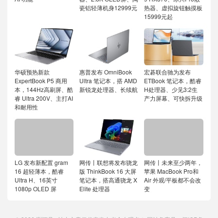
瓷铝轻薄机身12999元
热器、虚拟旋钮触摸板
15999元起
华硕预热新款
惠普发布 OmniBook
宏碁联合驰为发布
ExpertBook P5 商用
Ultra 笔记本，搭 AMD
ETBook 笔记本，酷睿
本，144Hz高刷屏、酷
新锐龙处理器、长续航
H处理器、少见3:2生
睿 Ultra 200V、主打AI
产力屏幕、可快拆升级
和耐用性
LG 发布新配置 gram
网传丨联想将发布骁龙
网传丨未来至少两年，
16 超轻薄本，酷睿
版 ThinkBook 16 大屏
苹果 MacBook Pro和
Ultra H、16英寸
笔记本，搭高通骁龙 X
Air 外观/平板都不会改
1080p OLED 屏
Elite 处理器
变