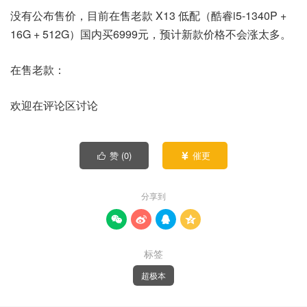
没有公布售价，目前在售老款 X13 低配（酷睿i5-1340P +
16G + 512G）国内买6999元，预计新款价格不会涨太多。
在售老款：
欢迎在评论区讨论
赞 (
0
)
催更


分享到




标签
超极本