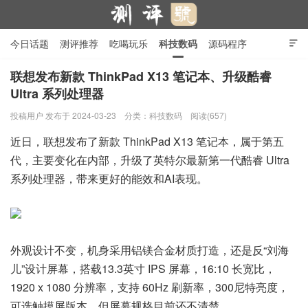
今日话题
测评推荐
吃喝玩乐
科技数码
源码程序

行业产品
在线投稿
隐私政策
联想发布新款 ThinkPad X13 笔记本、升级酷睿
Ultra 系列处理器
测评号
投稿用户
发布于 2024-03-23
分类：
科技数码
阅读(657)
近日，联想发布了新款 ThinkPad X13 笔记本，属于第五
代，主要变化在内部，升级了英特尔最新第一代酷睿 Ultra
系列处理器，带来更好的能效和AI表现。
外观设计不变，机身采用铝镁合金材质打造，还是反“刘海
儿”设计屏幕，搭载13.3英寸 IPS 屏幕，16:10 长宽比，
1920 x 1080 分辨率，支持 60Hz 刷新率，300尼特亮度，
可选触摸屏版本，但屏幕规格目前还不清楚。