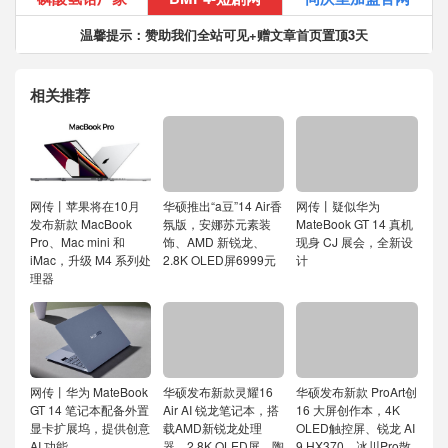
温馨提示：赞助我们全站可见+赠文章首页置顶3天
相关推荐
网传丨苹果将在10月
华硕推出“a豆”14 Air香
网传丨疑似华为
发布新款 MacBook
氛版，安娜苏元素装
MateBook GT 14 真机
Pro、Mac mini 和
饰、AMD 新锐龙、
现身 CJ 展会，全新设
iMac，升级 M4 系列处
2.8K OLED屏6999元
计
理器
网传丨华为 MateBook
华硕发布新款灵耀16
华硕发布新款 ProArt创
GT 14 笔记本配备外置
Air AI 锐龙笔记本，搭
16 大屏创作本，4K
显卡扩展坞，提供创意
载AMD新锐龙处理
OLED触控屏、锐龙 AI
AI 功能
器、2.8K OLED屏、陶
9 HX370、冰川Pro散