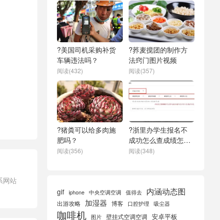
?美国司机采购补货
?荞麦搅团的制作方
车辆违法吗？
法窍门图片视频
阅读(432)
阅读(357)
?猪粪可以给多肉施
?浙里办学生报名不
肥吗？
成功怎么查成绩怎么
解决
阅读(356)
阅读(348)
系网站
内涵动态图
gif
iphone
中央空调空调
值得去
加湿器
出游攻略
博客
口腔护理
吸尘器
咖啡机
安卓平板
壁挂式空调空调
图片