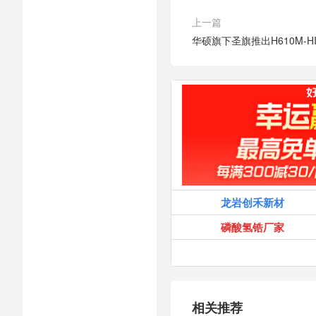
上一篇
华硕旗下圣旗推出H610M-HI
龙岩创禾新材
磷酸氢锆厂家
相关推荐