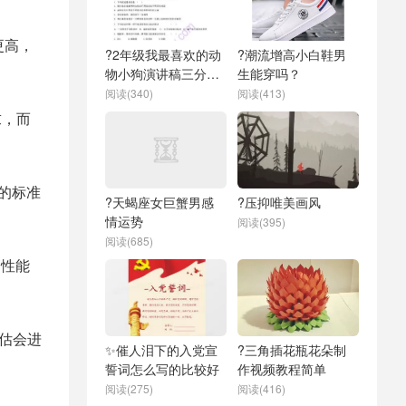
更高，
?2年级我最喜欢的动
?潮流增高小白鞋男
物小狗演讲稿三分钟
生能穿吗？
左右
阅读(340)
阅读(413)
求，而
备的标准
?天蝎座女巨蟹男感
?压抑唯美画风
情运势
阅读(395)
阅读(685)
高性能
预估会进
✨催人泪下的入党宣
?三角插花瓶花朵制
誓词怎么写的比较好
作视频教程简单
阅读(275)
阅读(416)