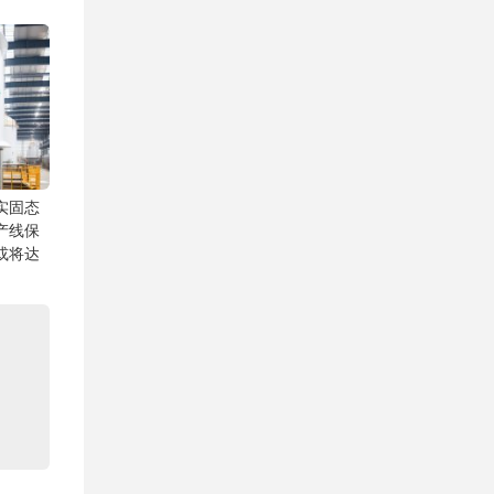
实固态
产线保
或将达