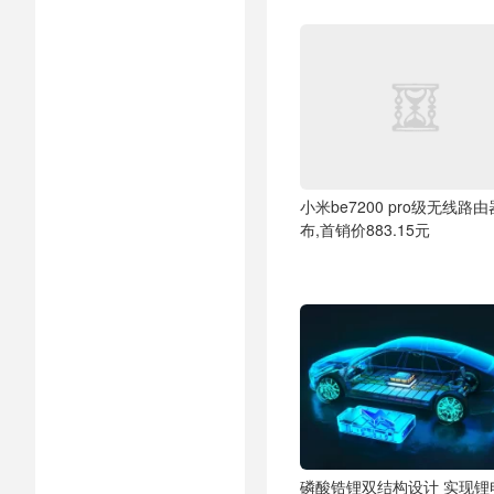
小米be7200 pro级无线路
布,首销价883.15元
磷酸锆锂双结构设计 实现锂