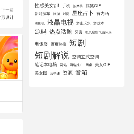
性感美女gif
手机
搞笑GIF
按摩椅
下一篇
星座占卜
有内涵
新能源车
旅游
时尚
归方形设计
液晶电视
游山玩水
游戏本
洗碗机
源码
热点话题
牙膏
电风扇空气循环扇
短剧
电饭煲
百度热搜
短剧解说
空调立式空调
笔记本电脑
美女GIF
网站
网络推广
网赚
音箱
资源
美女图
营销课