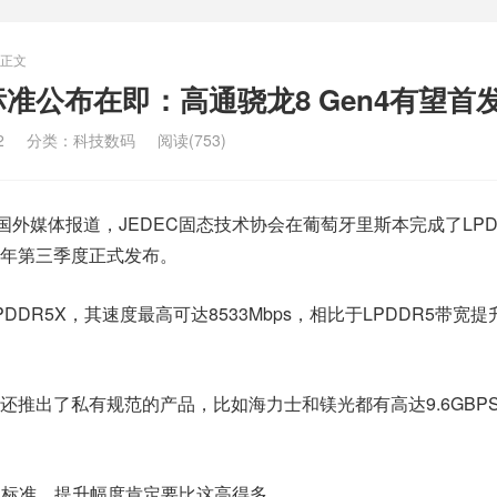
正文
标准公布在即：高通骁龙8 Gen4有望首
2
分类：
科技数码
阅读(753)
国外媒体报道，JEDEC固态技术协会在葡萄牙里斯本完成了LPD
年第三季度正式发布。
DR5X，其速度最高可达8533Mbps，相比于LPDDR5带宽提
还推出了私有规范的产品，比如海力士和镁光都有高达9.6GBP
一代标准，提升幅度肯定要比这高得多。