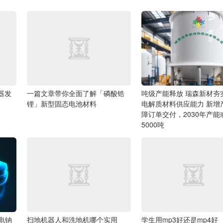
由器发
一篇文章带你全面了解「磷酸锆
吨级产能释放 瑞森新材夯
锂」新型固态电池材料
电解质材料供应能力
新增
障订单交付，2030年产能
5000吨
电钠
扫地机器人和洗地机哪个实用
学生用mp3好还是mp4好