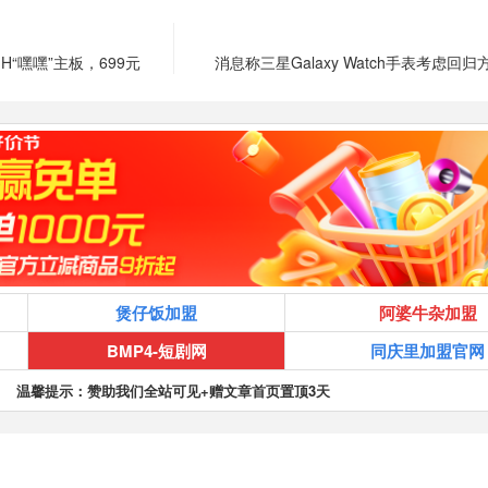
H“嘿嘿”主板，699元
消息称三星Galaxy Watch手表考虑回
煲仔饭加盟
阿婆牛杂加盟
BMP4-短剧网
同庆里加盟官网
温馨提示：赞助我们全站可见+赠文章首页置顶3天