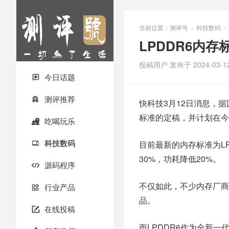
当前位置：
测评号
科技数码
>
>
LPDDR6内存
投稿用户
发布于 2024-03-1
今日话题

测评推荐

快科技3月12日消息，据
标准的定稿，并计划在今
吃喝玩乐

科技数码
目前最新的内存标准为LPD

30%，功耗降低20%。
源码程序

不仅如此，不少内存厂商
行业产品

品。
在线投稿

而LPDDR6作为全新