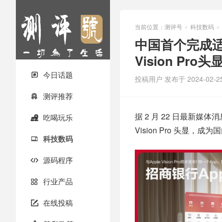
当前位置：
测评号
科技数码
>
>
中国首个完成适
Vision Pro头
今日话题

投稿用户
发布于 2024-02-2
测评推荐

据 2 月 22 日最新
吃喝玩乐

Vision Pro 头显，成为
科技数码

源码程序

行业产品

在线投稿
