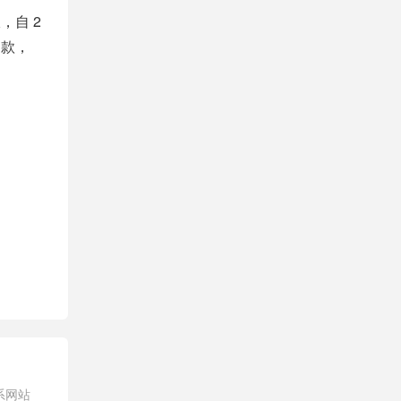
，自 2
0 款，
系网站