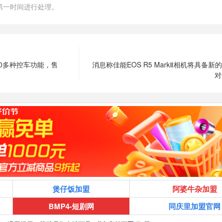
第一时间进行处理。
30多种控车功能，售
消息称佳能EOS R5 MarkⅡ相机将具备新的
对
煲仔饭加盟
阿婆牛杂加盟
BMP4-短剧网
同庆里加盟官网