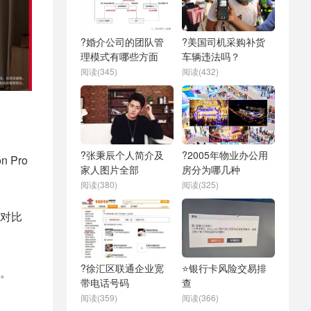
?婚介公司的团队管
?美国司机采购补货
理模式有哪些方面
车辆违法吗？
阅读(345)
阅读(432)
?张秉辰个人简介及
?2005年物业办公用
 Pro
家人图片全部
房分为哪几种
阅读(380)
阅读(325)
对比
?徐汇区联通企业宽
⭐银行卡风险交易排
。
带电话号码
查
阅读(359)
阅读(366)