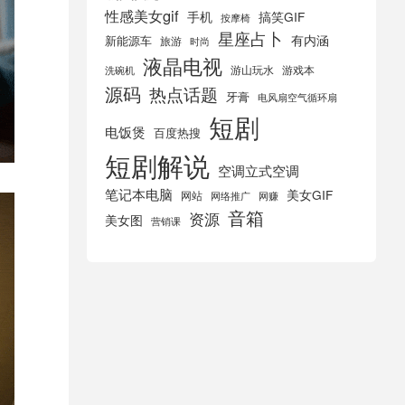
性感美女gif
手机
搞笑GIF
按摩椅
星座占卜
有内涵
新能源车
旅游
时尚
液晶电视
游山玩水
游戏本
洗碗机
源码
热点话题
牙膏
电风扇空气循环扇
短剧
电饭煲
百度热搜
短剧解说
空调立式空调
笔记本电脑
美女GIF
网站
网络推广
网赚
音箱
资源
美女图
营销课