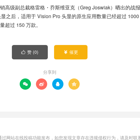
高级副总裁格雷格・乔斯维亚克（Greg Joswiak）晒出的战报
ro 头显之后，适用于 Vision Pro 头显的原生应用数量已经超过 100
超过 150 万款。
赞 (
0
)
催更


分享到




通过网站在线投稿功能发布，如您发现文章存在违规侵权行为，请及时联