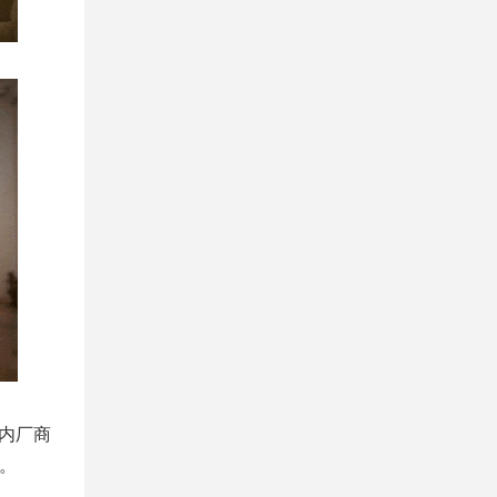
国内厂商
等。