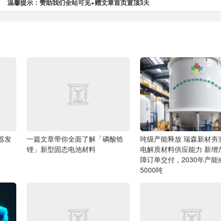
温馨提示：赞助我们全站可见+赠文章首页置顶3天
由器发
一篇文章带你全面了解「磷酸锆
吨级产能释放 瑞森新材夯
锂」新型固态电池材料
电解质材料供应能力
新增
障订单交付，2030年产能
5000吨