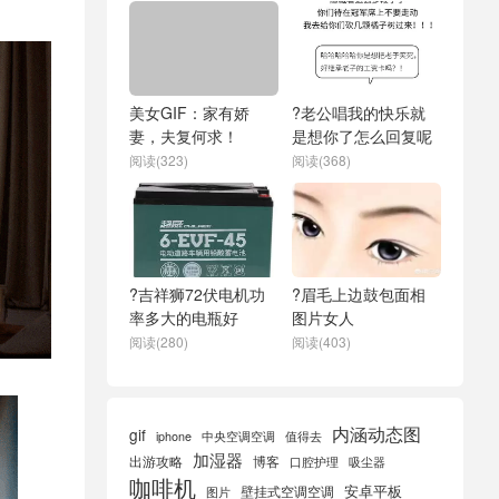
美女GIF：家有娇
?老公唱我的快乐就
妻，夫复何求！
是想你了怎么回复呢
阅读(323)
阅读(368)
?吉祥狮72伏电机功
?眉毛上边鼓包面相
率多大的电瓶好
图片女人
阅读(280)
阅读(403)
内涵动态图
gif
iphone
中央空调空调
值得去
加湿器
出游攻略
博客
口腔护理
吸尘器
咖啡机
安卓平板
壁挂式空调空调
图片