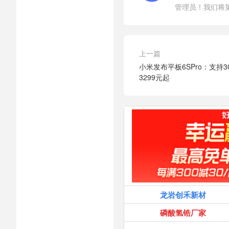
管理员！我们将
上一篇
小米发布平板6SPro：支持
3299元起
龙岩创禾新材
磷酸氢锆厂家