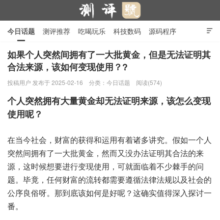
今日话题
测评推荐
吃喝玩乐
科技数码
源码程序

行业产品
在线投稿
隐私政策
如果个人突然间拥有了一大批黄金，但是无法证明其
合法来源，该如何变现使用？?
测评号
投稿用户
发布于 2025-02-16
分类：
今日话题
阅读(574)
个人突然拥有大量黄金却无法证明来源，该怎么变现
使用呢？
在当今社会，财富的获得和运用有着诸多讲究。假如一个人
突然间拥有了一大批黄金，然而又没办法证明其合法的来
源，这时候想要进行变现使用，可就面临着不少棘手的问
题。毕竟，任何财富的流转都需要遵循法律法规以及社会的
公序良俗呀。那到底该如何是好呢？这确实值得深入探讨一
番。