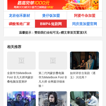
龙岩创禾新材
煲仔饭加盟
阿婆牛杂加盟
磷酸氢锆厂家
BMP4-短剧网
同庆里加盟官网
温馨提示：赞助我们全站可见+赠文章首页置顶3天
相关推荐
全新华为MateBook
第二代鸿蒙折叠电脑
如何评价古装剧《逐
Fold 非凡大师鸿蒙折
华为MateBook Fold 非
玉》大结局？
叠电脑深度测评
凡大师 全网最详细体
验！