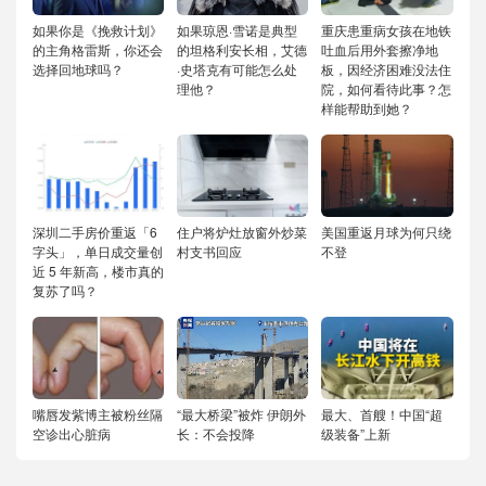
如果你是《挽救计划》
如果琼恩·雪诺是典型
重庆患重病女孩在地铁
的主角格雷斯，你还会
的坦格利安长相，艾德
吐血后用外套擦净地
选择回地球吗？
·史塔克有可能怎么处
板，因经济困难没法住
理他？
院，如何看待此事？怎
样能帮助到她？
深圳二手房价重返「6
住户将炉灶放窗外炒菜
美国重返月球为何只绕
字头」，单日成交量创
村支书回应
不登
近 5 年新高，楼市真的
复苏了吗？
嘴唇发紫博主被粉丝隔
“最大桥梁”被炸 伊朗外
最大、首艘！中国“超
空诊出心脏病
长：不会投降
级装备”上新