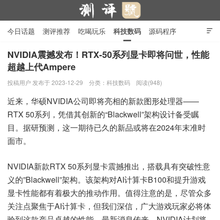
今日话题
测评推荐
吃喝玩乐
科技数码
源码程序

行业产品
在线投稿
隐私政策
NVIDIA震撼发布！RTX-50系列显卡即将问世，性能
超越上代Ampere
测评号
投稿用户
发布于 2023-12-29
分类：
科技数码
阅读(948)
近来，华硕NVIDIA公司即将亮相的新款图形处理器——
RTX 50系列，凭借其创新的“Blackwell”架构设计备受瞩
目。据研预测，这一期待已久的新品或将在2024年末准时
面市。
NVIDIA新款RTX 50系列显卡震撼推出，搭载具有突破性意
义的”Blackwell”架构。该架构对AI计算卡B100和提升游戏
显卡性能都有着极大的推动作用。值得注意的是，尽管众多
关注点聚焦于AI计算卡，但我们深信，广大游戏玩家必将体
验到这款产品卓越的性能。最新消息传来，NVIDIA计划将