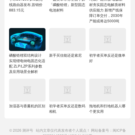
线路由器发布,首销价
「磷酸锆锂」新型固态
材夯实固态电解质材料
883.15元
电池材料
供应能力
新增产线保
障订单交付，2030年
产能或将达5000吨
磷酸锆锂双结构设计
新手买佳能还是索尼
初学者买单反还是微单
实现锂电钠电固态化适
好
配
ZLP/LZP系列参数
及应用场景全解析
加湿器与香薰机的区别
初学者买单反还是数码
拖地机和扫地机器人哪
相机
个更实用
© 2026
测评号
站内文章仅代表发布者个人观点！ 网站备案号：
闽ICP备