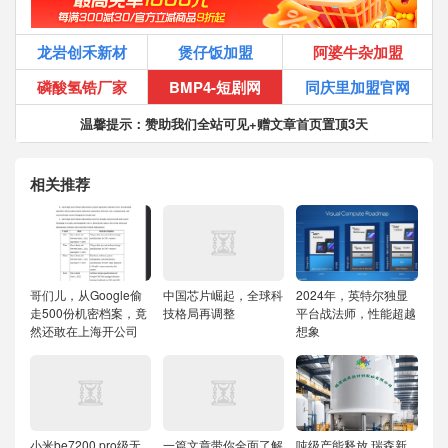
龙岩创禾新材
煲仔饭加盟
阿婆牛杂加盟
磷酸氢锆厂家
BMP4-短剧网
同庆里加盟官网
温馨提示：赞助我们全站可见+赠文章首页置顶3天
相关推荐
哥们儿，从Google偷
中国芯片崛起，全球科
2024年，英特尔独显
走500份机密档案，竟
技格局再调整
平台战法师，性能超越
然还敢在上海开公司
想象
小米be7200 pro级无
一篇文章带你全面了解
吨级产能释放 瑞森新