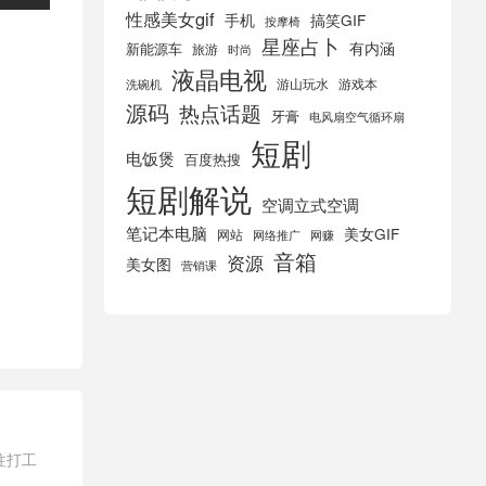
性感美女gif
手机
搞笑GIF
按摩椅
星座占卜
有内涵
新能源车
旅游
时尚
液晶电视
游山玩水
游戏本
洗碗机
源码
热点话题
牙膏
电风扇空气循环扇
短剧
电饭煲
百度热搜
短剧解说
空调立式空调
笔记本电脑
美女GIF
网站
网络推广
网赚
音箱
资源
美女图
营销课
往打工