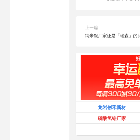
上一篇
纳米银厂家还是「瑞森」的
龙岩创禾新材
磷酸氢锆厂家