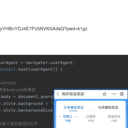
m/s/1yYHBnYDJ4E7Pz5NVKGAdsQ?pwd=k1gz