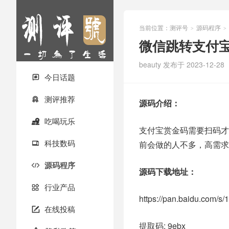
当前位置：
测评号
源码程序
>
>
微信跳转支付宝
beauty
发布于 2023-12-28
今日话题

测评推荐

源码介绍：
吃喝玩乐

支付宝赏金码需要扫码才
科技数码
前会做的人不多，高需求

源码程序

源码下载地址：
行业产品

https://pan.baidu.com
在线投稿

提取码: 9ebx