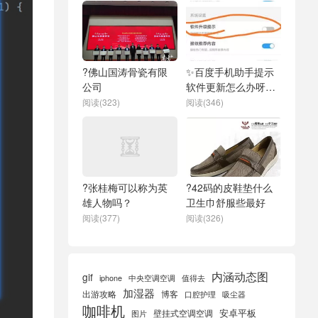
?佛山国涛骨瓷有限
✨百度手机助手提示
公司
软件更新怎么办呀苹
果
阅读(323)
阅读(346)
?张桂梅可以称为英
?42码的皮鞋垫什么
雄人物吗？
卫生巾舒服些最好
阅读(377)
阅读(326)
内涵动态图
gif
iphone
中央空调空调
值得去
加湿器
出游攻略
博客
口腔护理
吸尘器
咖啡机
安卓平板
壁挂式空调空调
图片