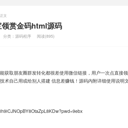
正文
领赏金码html源码
分类：
源码程序
阅读(895)
能获取朋友圈群发转化都很差使用微信链接，用户一次点直接领
技术自己用或给别人搭建 信息差赚钱！源码内附详细使用说明文
/s/1ih9iCJNOpBY8OtaZpL8KDw?pwd=9ebx