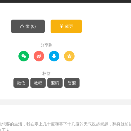
赞 (
0
)
催更


分享到




标签
微信
教程
源码
资源
他想要的生活，我在零上几十度和零下十几度的天气说起就起，翻身就前
打工人