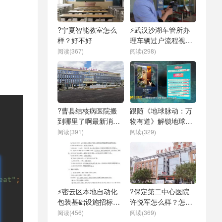
?宁夏智能教室怎么
⚡武汉沙湖车管所办
样？好不好
理车辆过户流程视频
最新
阅读(367)
阅读(298)
?曹县结核病医院搬
跟随《地球脉动：万
到哪里了啊最新消息
物有道》解锁地球极
新闻
致之美-?值得看
阅读(391)
阅读(329)
⚡密云区本地自动化
?保定第二中心医院
包装基础设施招标信
许悦军怎么样？怎么
息
样？
阅读(456)
阅读(369)