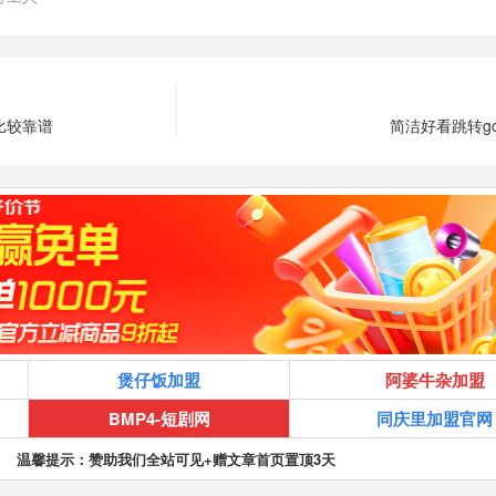
比较靠谱
简洁好看跳转g
煲仔饭加盟
阿婆牛杂加盟
BMP4-短剧网
同庆里加盟官网
温馨提示：赞助我们全站可见+赠文章首页置顶3天