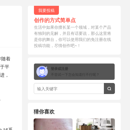
我要投稿
创作的方式简单点
生活中如果你擅长某一个领域，对某个产品
有独到的见解，并且有话要说，那么这里将
是你的舞台，你可以使用我们的免注册在线
投稿功能，尽情创作吧~！
，伴随着
由于平
登录或注册
进，
不尝试一下怎会知道行不行呢？

。
猜你喜欢
 16系