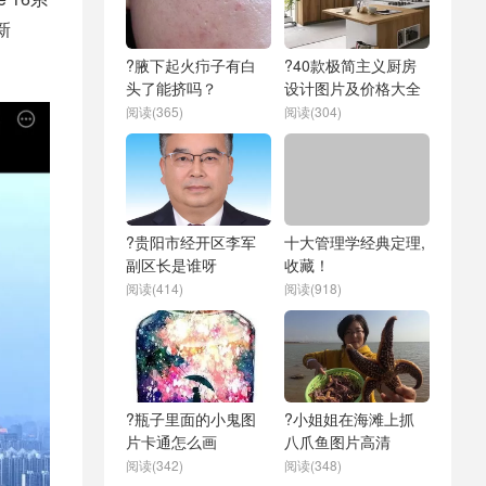
新
?腋下起火疖子有白
?40款极简主义厨房
头了能挤吗？
设计图片及价格大全
阅读(365)
阅读(304)
?贵阳市经开区李军
十大管理学经典定理,
副区长是谁呀
收藏！
阅读(414)
阅读(918)
?瓶子里面的小鬼图
?小姐姐在海滩上抓
片卡通怎么画
八爪鱼图片高清
阅读(342)
阅读(348)