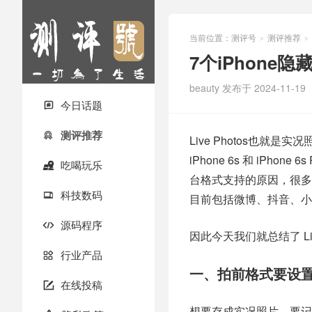
当前位置：
测评号
测评推荐
>
>
7个iPhone
beauty
发布于 2024-11-19
今日话题

测评推荐

Live Photos也就是
iPhone 6s 和 iP
吃喝玩乐

台格式支持的原因，很多
科技数码

目前包括微博、抖音、小
源码程序

因此今天我们就总结了 Li
行业产品

一、拍前格式要设
在线投稿

想要存成实况照片，要记得