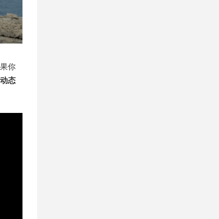
果你
动态