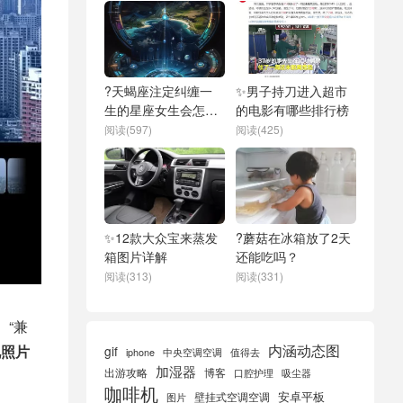
?天蝎座注定纠缠一
✨男子持刀进入超市
生的星座女生会怎么
的电影有哪些排行榜
样呢？
阅读(597)
阅读(425)
✨12款大众宝来蒸发
?蘑菇在冰箱放了2天
箱图片详解
还能吃吗？
阅读(313)
阅读(331)
、“兼
内涵动态图
况照片
gif
iphone
中央空调空调
值得去
加湿器
出游攻略
博客
口腔护理
吸尘器
咖啡机
安卓平板
壁挂式空调空调
图片