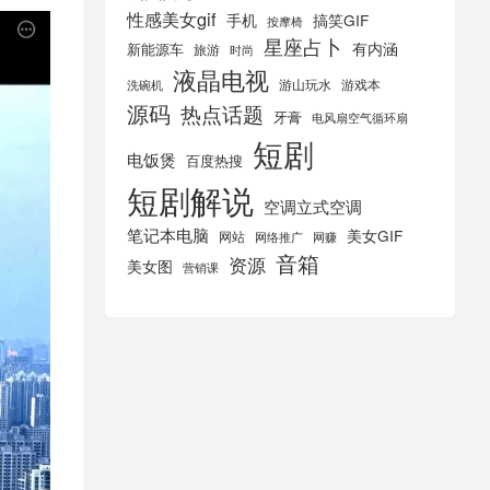
性感美女gif
手机
搞笑GIF
按摩椅
星座占卜
有内涵
新能源车
旅游
时尚
液晶电视
游山玩水
游戏本
洗碗机
源码
热点话题
牙膏
电风扇空气循环扇
短剧
电饭煲
百度热搜
短剧解说
空调立式空调
笔记本电脑
美女GIF
网站
网络推广
网赚
音箱
资源
美女图
营销课