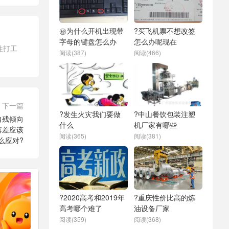
㊙️为什么开机出现带
?买飞机票不想改签
字母的键盘怎么办
怎么办呢现在
往打工
阅读(387)
阅读(466)
下一篇
?发生火灾我们要做
?中山餐饮包装注塑
自残倾向
什么
机厂家有哪些
落差应该
阅读(365)
阅读(381)
么应对?
?2020高考和2019年
?重庆性价比高的炼
高考哪个难了
油设备厂家
阅读(359)
阅读(368)