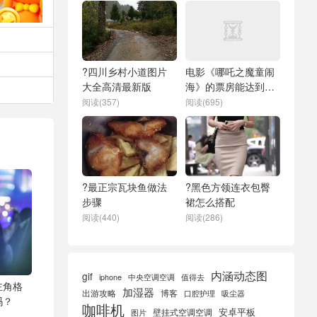
?四川乡村小道图片
电影《哪吒之魔童闹
大全高清最新版
海》的票房能达到
《哪吒之魔童降世》
阅读(357)
阅读(695)
那样的巅峰吗？
?最正宗瓦块鱼做法
?黑色方领连衣包臀
步骤
裙怎么搭配
阅读(440)
阅读(286)
内涵动态图
gif
iphone
中央空调空调
值得去
主角格
加湿器
出游攻略
博客
口腔护理
吸尘器
吗？
咖啡机
安卓平板
壁挂式空调空调
图片