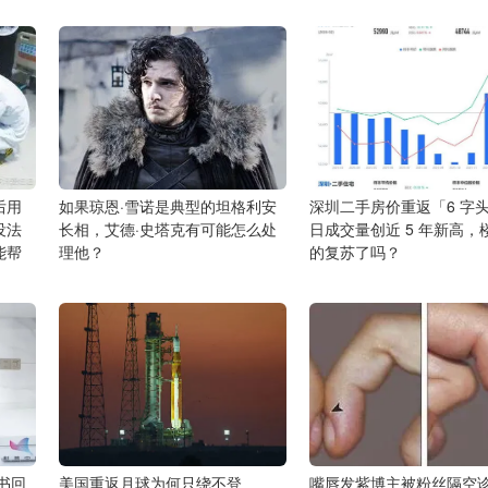
后用
如果琼恩·雪诺是典型的坦格利安
深圳二手房价重返「6 字
没法
长相，艾德·史塔克有可能怎么处
日成交量创近 5 年新高，
能帮
理他？
的复苏了吗？
书回
美国重返月球为何只绕不登
嘴唇发紫博主被粉丝隔空