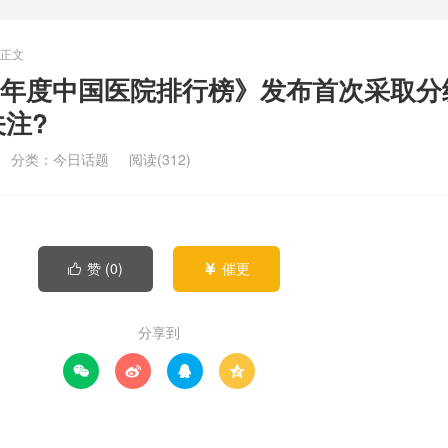
正文
23年度中国医院排行榜》发布首次采取分
注?
分类：
今日话题
阅读(312)
赞 (
0
)
催更


分享到



