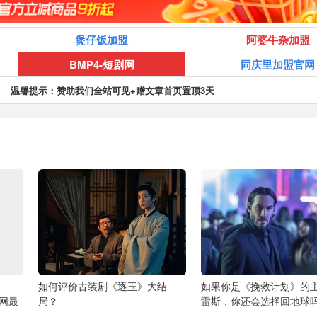
煲仔饭加盟
阿婆牛杂加盟
BMP4-短剧网
同庆里加盟官网
温馨提示：赞助我们全站可见+赠文章首页置顶3天
如何评价古装剧《逐玉》大结
如果你是《挽救计划》的
全网最
局？
雷斯，你还会选择回地球