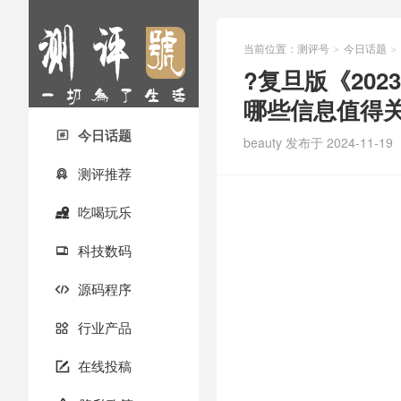
当前位置：
测评号
今日话题
>
>
?复旦版《20
哪些信息值得关
今日话题

beauty
发布于 2024-11-19
测评推荐

吃喝玩乐

科技数码

源码程序

行业产品

在线投稿
