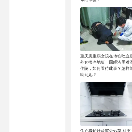
重庆患重病女孩在地铁吐血
外套擦净地板，因经济困难
住院，如何看待此事？怎样
助到她？
住户将炉灶放窗外炒菜 村支