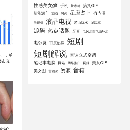
性感美女gif
手机
搞笑GIF
按摩椅
星座占卜
有内涵
新能源车
旅游
时尚
液晶电视
游山玩水
游戏本
洗碗机
源码
热点话题
牙膏
电风扇空气循环扇
短剧
电饭煲
百度热搜
短剧解说
空调立式空调
头」，单
楼市真
笔记本电脑
美女GIF
网站
网络推广
网赚
音箱
资源
美女图
营销课
诊出心