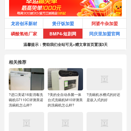
龙岩创禾新材
煲仔饭加盟
阿婆牛杂加盟
磷酸氢锆厂家
BMP4-短剧网
同庆里加盟官网
温馨提示：赞助我们全站可见+赠文章首页置顶3天
相关推荐
?进口美诺16套消毒洗
?美的全自动杀菌一体
?洗碗机水槽式的好还
碗机G7110C评测美诺
台式洗碗机M10评测美
是嵌入式的好
洗碗机怎么样?
的洗碗机怎么样?