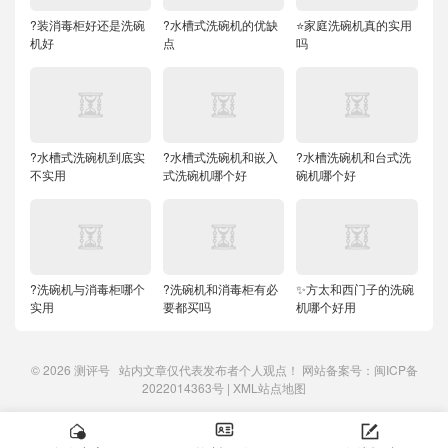
?装消毒柜好还是洗碗
?水槽式洗碗机的优缺
⭐家庭洗碗机真的实用
机好
点
吗
?水槽式洗碗机到底实
?水槽式洗碗机和嵌入
?水槽洗碗机和台式洗
不实用
式洗碗机哪个好
碗机哪个好
?洗碗机与消毒柜哪个
?洗碗机和消毒柜有必
✨方太和西门子的洗碗
实用
要都买吗
机哪个好用
© 2026
测评号
站内文章仅代表发布者个人观点！ 网站备案号：
闽ICP备
2022014363号
|
XML站点地图


