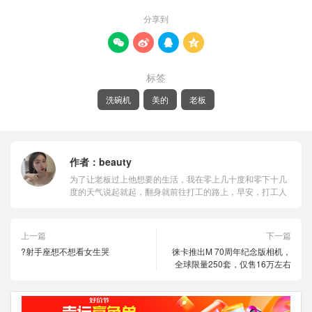
分享到




标签
洗碗机
美的
老板
作者：
beauty
为了让老板过上他想要的生活，我在零上几十度和零下十几
度的天气说起就起，翻身就前往打工的路上，早安，打工人
上一篇
下一篇
?射手座想不想看女生哭
徕卡推出M 70周年纪念版相机，
全球限量250套，仅售16万左右