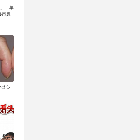
头」，单
楼市真
诊出心