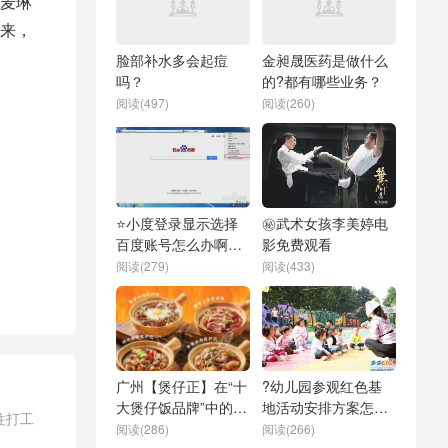
麦琳
来，
脸部补水多会起痘
金昶晟医药是做什么
吗？
的?都有哪些业务？
阅读(497)
阅读(260)
⭐小度登录显示选择
㊙️武术女孩李美婷电
百度账号怎么办啊安
影免费观看
全吗？
阅读(279)
阅读(433)
广州【煲仔正】在“十
?幼儿园参观红色基
大煲仔饭品牌”中的排
地活动安排方案怎么
往打工
名？
写
阅读(286)
阅读(266)