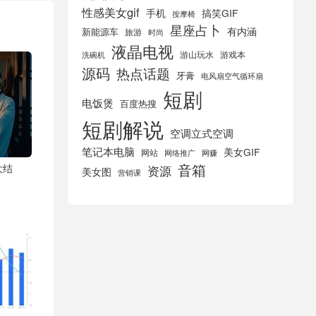
性感美女gif
手机
搞笑GIF
按摩椅
星座占卜
有内涵
新能源车
旅游
时尚
液晶电视
游山玩水
游戏本
洗碗机
源码
热点话题
牙膏
电风扇空气循环扇
短剧
电饭煲
百度热搜
短剧解说
空调立式空调
笔记本电脑
美女GIF
网站
网络推广
网赚
音箱
大结
资源
美女图
营销课