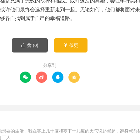
都是充满了无数的抉择和挑战。或许这次的离婚，会让李行亮和
或许他们最终会选择重新走到一起。无论如何，他们都将面对未
够各自找到属于自己的幸福道路。
赞 (
0
)
催更


分享到




他想要的生活，我在零上几十度和零下十几度的天气说起就起，翻身就前
打工人