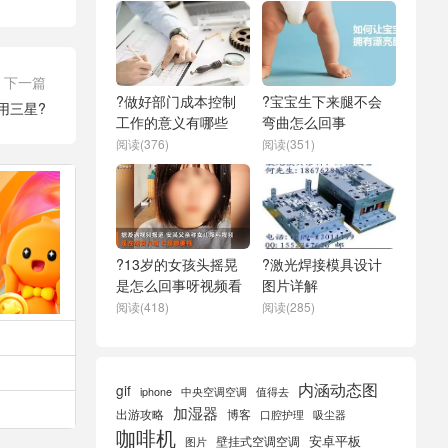
下一篇
?做好部门成本控制
?宝宝生下来腿不会
用三星?
工作的意义有哪些
弯曲怎么回事
阅读(376)
阅读(351)
?13岁的女孩头摇晃
?激光焊接模具设计
是怎么回事呀视频看
图片详解
阅读(418)
阅读(285)
内涵动态图
gif
iphone
中央空调空调
值得去
加湿器
出游攻略
博客
口腔护理
吸尘器
咖啡机
安卓平板
壁挂式空调空调
图片