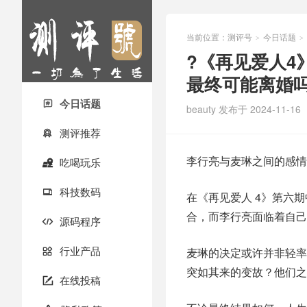
当前位置：
测评号
今日话题
>
>
?《再见爱人
最终可能离婚吗
今日话题

beauty
发布于 2024-11-16
测评推荐

李行亮与麦琳之间的感情
吃喝玩乐

科技数码

在《再见爱人 4》第六
合，而李行亮面临着自己
源码程序

行业产品
麦琳的决定或许并非轻率

突如其来的变故？他们之
在线投稿
