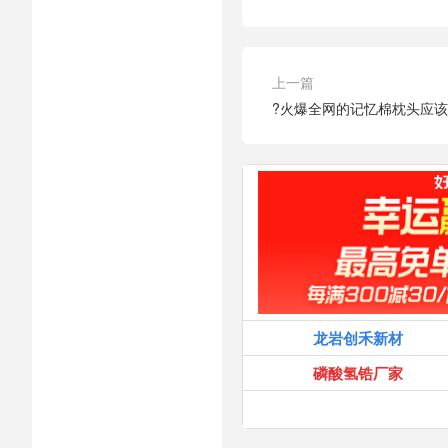
上一篇
?火爆全网的记忆棉枕头应
龙岩创禾新材
磷酸氢锆厂家