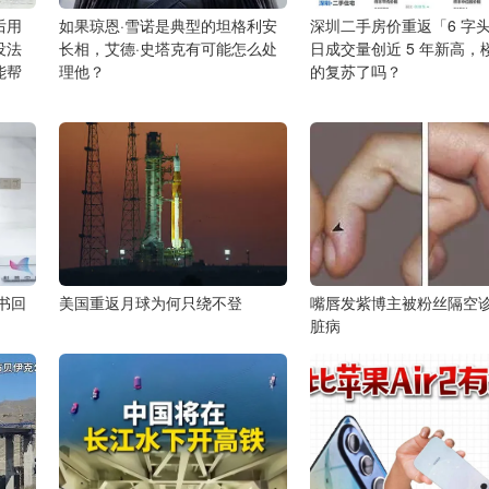
后用
如果琼恩·雪诺是典型的坦格利安
深圳二手房价重返「6 字
没法
长相，艾德·史塔克有可能怎么处
日成交量创近 5 年新高，
能帮
理他？
的复苏了吗？
书回
美国重返月球为何只绕不登
嘴唇发紫博主被粉丝隔空
脏病