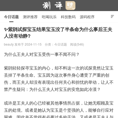
今日话题
测评推荐
吃喝玩乐
科技数码
源码程序

行业产品
在线投稿
隐私政策
✨紫鹃试探宝玉结果宝玉没了半条命为什么事后王夫
人没有动静?
测评号
beauty
发布于 2024-11-15
分类：
今日话题
阅读(546)
为什么王夫人对宝玉受伤一事不闻不问？
紫鹃轻轻探寻宝玉的内心，却不料这一次的试探竟然让宝玉
丢掉了半条生命。宝玉因为这次事件身心遭受了严重的创
伤，而王夫人却没有表现出任何关心和担忧的举动，让人不
禁产生疑问：为什么王夫人对宝玉的安危如此冷漠？
或许是王夫人的心已经被其他事情所占据，让她无暇顾及宝
玉的处境。或者是她认为宝玉是个坚强的人，能够自行应对
困难，因此并不觉得有必要过多的干涉。又或者是王夫人与