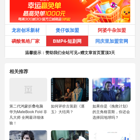
龙岩创禾新材
煲仔饭加盟
阿婆牛杂加盟
磷酸氢锆厂家
BMP4-短剧网
同庆里加盟官网
温馨提示：赞助我们全站可见+赠文章首页置顶3天
相关推荐
第二代鸿蒙折叠电脑
如何评价古装剧《逐
如果你是《挽救计划》
华为MateBook Fold 非
玉》大结局？
的主角格雷斯，你还会
凡大师 全网最详细体
选择回地球吗？
验！