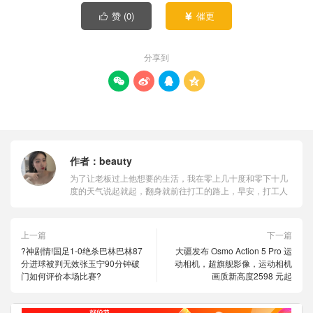
赞 (
0
)
催更


分享到




作者：
beauty
为了让老板过上他想要的生活，我在零上几十度和零下十几
度的天气说起就起，翻身就前往打工的路上，早安，打工人
上一篇
下一篇
?神剧情!国足1-0绝杀巴林巴林87
大疆发布 Osmo Action 5 Pro 运
分进球被判无效张玉宁90分钟破
动相机，超旗舰影像，运动相机
门如何评价本场比赛?
画质新高度2598 元起