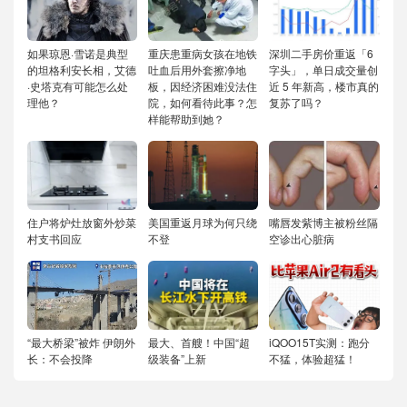
如果琼恩·雪诺是典型
重庆患重病女孩在地铁
深圳二手房价重返「6
的坦格利安长相，艾德
吐血后用外套擦净地
字头」，单日成交量创
·史塔克有可能怎么处
板，因经济困难没法住
近 5 年新高，楼市真的
理他？
院，如何看待此事？怎
复苏了吗？
样能帮助到她？
住户将炉灶放窗外炒菜
美国重返月球为何只绕
嘴唇发紫博主被粉丝隔
村支书回应
不登
空诊出心脏病
“最大桥梁”被炸 伊朗外
最大、首艘！中国“超
iQOO15T实测：跑分
长：不会投降
级装备”上新
不猛，体验超猛！