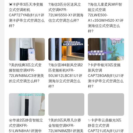
💓卡萨帝3匹天净变频
?海信3匹分区送风立
?海信儿童柔风WiFi智
立式空调柜机
式空调KFR-
能立式空调
CAP727YAB(81)U1评
72LW/S550-X1评测海
72LW/E500-
测卡萨帝立式空调怎么
信立式空调怎么样?
A1+35GW/H520-X1评
样?
测海信立式空调怎么
样?
?美的锐爽3匹立式变
?海尔雷神Ⅱ新风空调2
?卡萨帝银河3匹变频
频智能空调KFR-
匹变频柜机KFR-
新风空调
72LW/N8MJC3评测美
50LW/12LBC81U1评
CAP728GAB(81)U1评
的立式空调怎么样?
测海尔立式空调怎么
测卡萨帝立式空调怎么
样?
样?
㊙️华凌2匹静音智能立
?美的3匹风尊凡尔赛
✨卡萨帝云鼎极光3匹
式空调KFR-
金智能空调KFR-
静音立式空调
51LW/N8HA1评测华
72LW/N8MZB1评测美
CAP721UEA(81)U1评