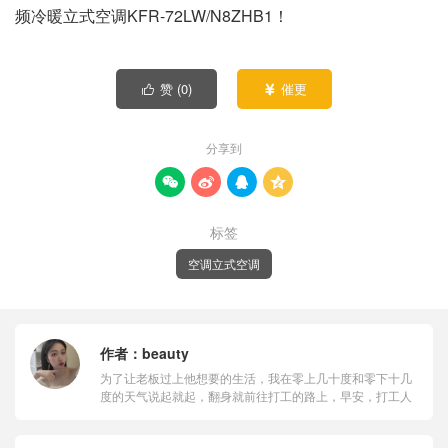
频冷暖立式空调KFR-72LW/N8ZHB1！
赞 (
0
)
催更


分享到




标签
空调立式空调
作者：
beauty
为了让老板过上他想要的生活，我在零上几十度和零下十几
度的天气说起就起，翻身就前往打工的路上，早安，打工人