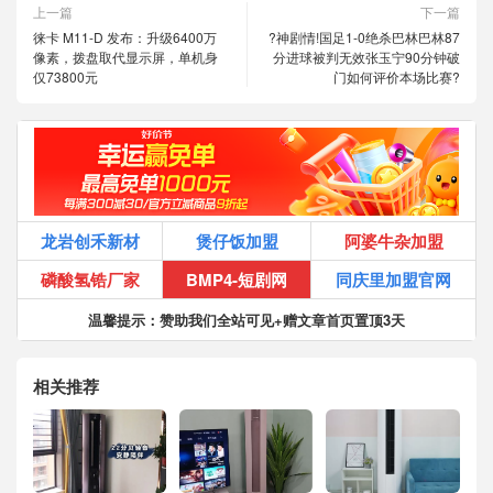
上一篇
下一篇
徕卡 M11-D 发布：升级6400万
?神剧情!国足1-0绝杀巴林巴林87
像素，拨盘取代显示屏，单机身
分进球被判无效张玉宁90分钟破
仅73800元
门如何评价本场比赛?
龙岩创禾新材
煲仔饭加盟
阿婆牛杂加盟
磷酸氢锆厂家
BMP4-短剧网
同庆里加盟官网
温馨提示：赞助我们全站可见+赠文章首页置顶3天
相关推荐