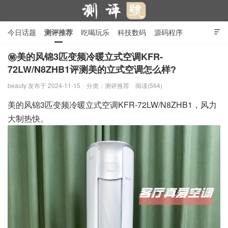
今日话题
测评推荐
吃喝玩乐
科技数码
源码程序

行业产品
在线投稿
隐私政策
㊙️美的风锦3匹变频冷暖立式空调KFR-
72LW/N8ZHB1评测美的立式空调怎么样?
测评号
beauty
发布于 2024-11-15
分类：
测评推荐
阅读(564)
美的风锦3匹变频冷暖立式空调KFR-72LW/N8ZHB1，风力
大制热快。