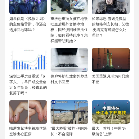
如果你是《挽救计划》
重庆患重病女孩在地铁
如果琼恩·雪诺是典型
的主角格雷斯，你还会
吐血后用外套擦净地
的坦格利安长相，艾德
选择回地球吗？
板，因经济困难没法住
·史塔克有可能怎么处
院，如何看待此事？怎
理他？
样能帮助到她？
深圳二手房价重返「6
住户将炉灶放窗外炒菜
美国重返月球为何只绕
字头」，单日成交量创
村支书回应
不登
近 5 年新高，楼市真的
复苏了吗？
嘴唇发紫博主被粉丝隔
“最大桥梁”被炸 伊朗外
最大、首艘！中国“超
空诊出心脏病
长：不会投降
级装备”上新