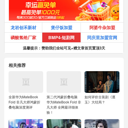
龙岩创禾新材
煲仔饭加盟
阿婆牛杂加盟
磷酸氢锆厂家
BMP4-短剧网
同庆里加盟官网
温馨提示：赞助我们全站可见+赠文章首页置顶3天
相关推荐
全新华为MateBook
第二代鸿蒙折叠电脑
如何评价古装剧《逐
Fold 非凡大师鸿蒙折
华为MateBook Fold 非
玉》大结局？
叠电脑深度测评
凡大师 全网最详细体
验！