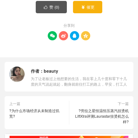
赞 (
0
)
催更


分享到




作者：
beauty
为了让老板过上他想要的生活，我在零上几十度和零下十几
度的天气说起就起，翻身就前往打工的路上，早安，打工人
上一篇
下一篇
?为什么市场经济从未制造过饥
?劳拉之星恒温恒压蒸汽挂烫机
荒?
LiftXtra评测Laurastar挂烫机怎么
样?