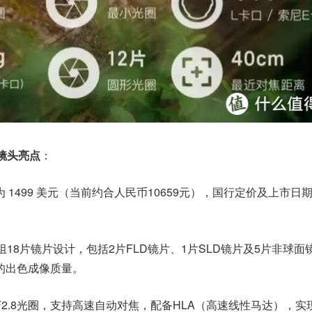
DN镜头亮点
：
 1499 美元（当前约合人民币10659元），国行定价及上市日
组18片镜片设计，包括2片FLD镜片、1片SLD镜片及5片非球面
的出色成像质量。
F2.8光圈，支持高速自动对焦，配备HLA（高速线性马达），实