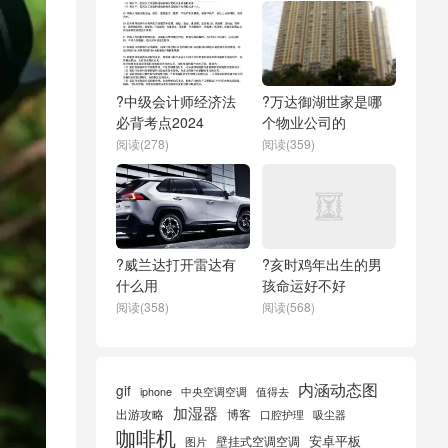
?中级会计师经济法
?万达御湖世家是哪
必背考点2024
个物业公司的
阅读(278)
阅读(359)
?威兰达打开雷达有
?亥时鸡年出生的男
什么用
孩命运好不好
阅读(358)
阅读(568)
内涵动态图
gif
iphone
中央空调空调
值得去
加湿器
出游攻略
博客
口腔护理
吸尘器
咖啡机
安卓平板
壁挂式空调空调
图片