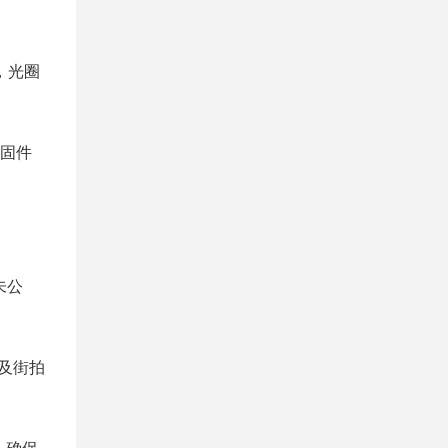
，光圈
行固件
未公
筑及街拍
，确保