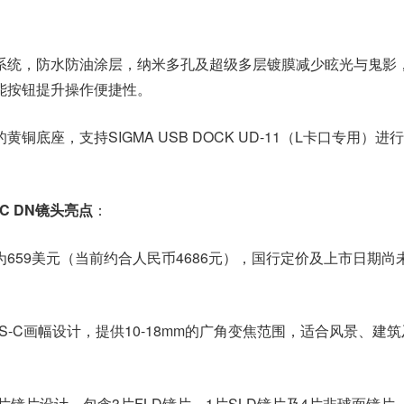
系统，防水防油涂层，纳米多孔及超级多层镀膜减少眩光与鬼影
能按钮提升操作便捷性。
黄铜底座，支持SIGMA USB DOCK UD-11（L卡口专用）进
 DC DN镜头亮点
：
659美元（当前约合人民币4686元），国行定价及上市日期尚
S-C画幅设计，提供10-18mm的广角变焦范围，适合风景、建
3片镜片设计，包含3片FLD镜片、1片SLD镜片及4片非球面镜片