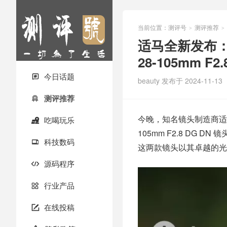
当前位置：
测评号
测评推荐
>
>
适马全新发布：
28-105mm F2
今日话题

beauty
发布于 2024-11-13
测评推荐

今晚，知名镜头制造商适
吃喝玩乐

105mm F2.8 DG DN
科技数码

这两款镜头以其卓越的光
源码程序

行业产品

在线投稿
