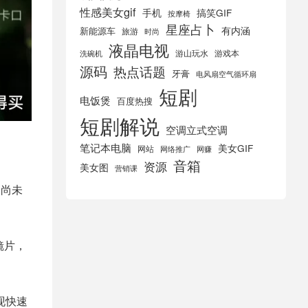
性感美女gif
手机
搞笑GIF
按摩椅
星座占卜
有内涵
新能源车
旅游
时尚
液晶电视
游山玩水
游戏本
洗碗机
源码
热点话题
牙膏
电风扇空气循环扇
短剧
电饭煲
百度热搜
短剧解说
空调立式空调
笔记本电脑
美女GIF
网站
网络推广
网赚
音箱
资源
美女图
营销课
期尚未
镜片，
现快速