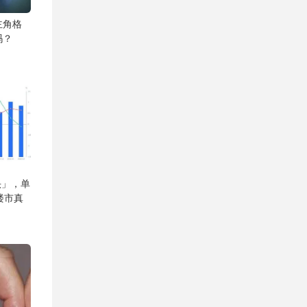
主角格
吗？
头」，单
楼市真