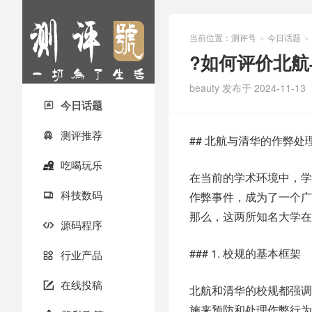
当前位置：
测评号
今日话题
>
>
?如何评价北
beauty
发布于 2024-11-13
今日话题

测评推荐

## 北航与清华的作弊
吃喝玩乐

在当前的学术环境中，学
科技数码
作弊事件，成为了一个广

那么，这两所知名大学在
源码程序

### 1. 校规的基本框架
行业产品

在线投稿

北航和清华的校规都强调
施来预防和处理作弊行为