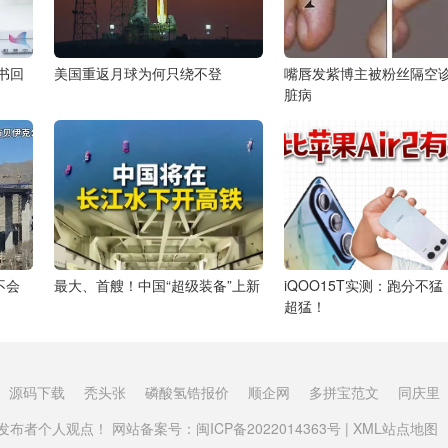
书回
美国重返月球为何只绕不登
嘴唇发紫博主被粉丝隔空
脏病
不会
最大、首艘！中国“超级装备”上新
iQOO15T实测：跑分不
超猛！
源码下载
秃头张
磷酸氢锆报价
顺企网
多拼宝范文
同庆里
布者个人观点！ 网站备案号：
闽ICP备2022014363号
|
XML站点地图