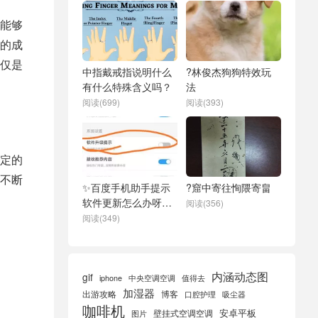
能够
的成
仅是
中指戴戒指说明什么
?林俊杰狗狗特效玩
有什么特殊含义吗？
法
阅读(699)
阅读(393)
定的
不断
✨百度手机助手提示
?窟中寄往恂隈寄畠
软件更新怎么办呀苹
阅读(356)
果
阅读(349)
内涵动态图
gif
iphone
中央空调空调
值得去
加湿器
出游攻略
博客
口腔护理
吸尘器
咖啡机
安卓平板
壁挂式空调空调
图片