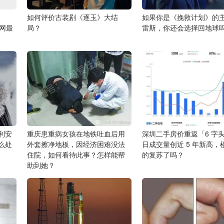
如何评价古装剧《逐玉》大结
如果你是《挽救计划》的
全网最
局？
雷斯，你还会选择回地球
利安
重庆患重病女孩在地铁吐血后用
深圳二手房价重返「6 字
么处
外套擦净地板，因经济困难没法
日成交量创近 5 年新高，
住院，如何看待此事？怎样能帮
的复苏了吗？
助到她？