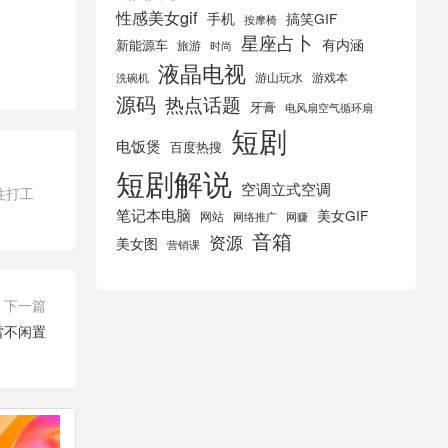
性感美女gif
手机
搞笑GIF
按摩椅
星座占卜
有内涵
新能源车
旅游
时尚
液晶电视
游山玩水
游戏本
洗碗机
源码
热点话题
牙膏
电风扇空气循环扇
短剧
电饭煲
百度热搜
短剧解说
空调立式空调
往打工
笔记本电脑
美女GIF
网站
网络推广
网赚
音箱
资源
美女图
营销课
下一篇
雷不闲置