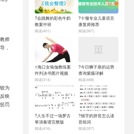
?会跳舞的彩色牛奶
?十堰专业儿童语言
教案中班
康复师推荐
阅读(401)
阅读(367)
教师
导，
⚡海口女瑜伽教练案
?今日狮子座的运势
件判决书图片视频
查询紫薇详解
阅读(314)
阅读(468)
较为
反映
惩罚
?人生不过一场梦古
?烛字的拼音怎么读
筝演奏谱完整版
音组词
阅读(416)
阅读(357)