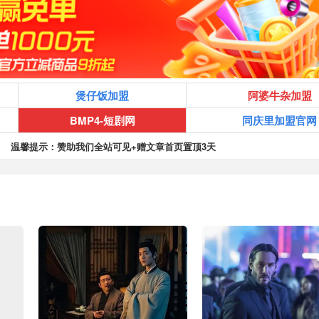
煲仔饭加盟
阿婆牛杂加盟
BMP4-短剧网
同庆里加盟官网
温馨提示：赞助我们全站可见+赠文章首页置顶3天