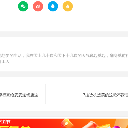




他想要的生活，我在零上几十度和零下十几度的天气说起就起，翻身就前
打工人
李行亮给麦麦送锦旗这
?挂烫机选美的这款不踩