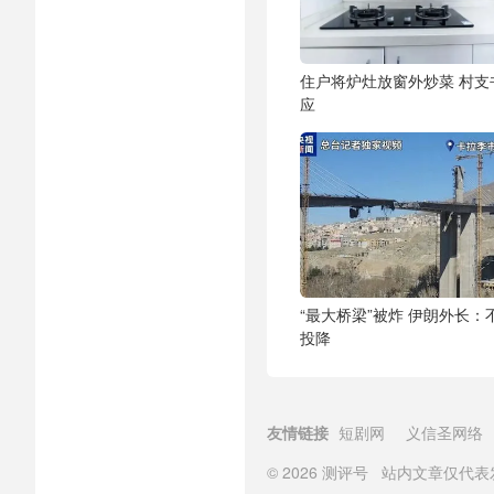
住户将炉灶放窗外炒菜 村支
应
“最大桥梁”被炸 伊朗外长：
投降
友情链接
短剧网
义信圣网络
© 2026
测评号
站内文章仅代表发